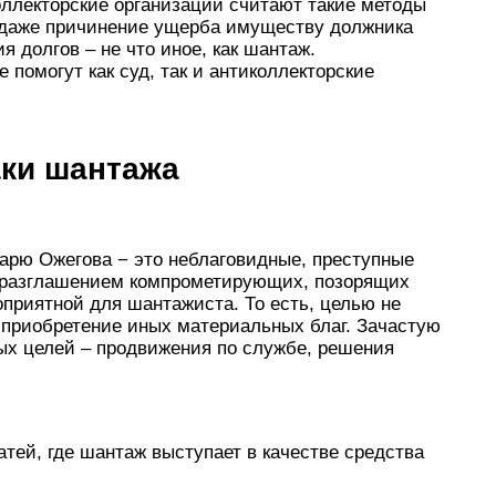
оллекторские организации считают такие методы
даже причинение ущерба имуществу должника
я долгов – не что иное, как шантаж.
 помогут как суд, так и антиколлекторские
ки шантажа
арю Ожегова − это неблаговидные, преступные
ве разглашением компрометирующих, позорящих
оприятной для шантажиста. То есть, целью не
 приобретение иных материальных благ. Зачастую
ых целей – продвижения по службе, решения
атей, где шантаж выступает в качестве средства