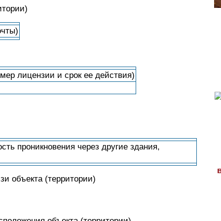
итории)
очты)
мер лицензии и срок ее действия)
ость проникновения через другие здания,
зи объекта (территории)
асположения объекта (территории)