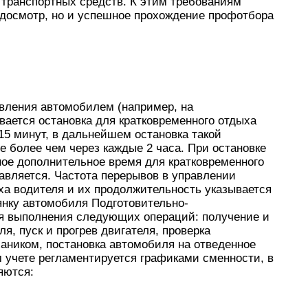
 транспортных средств. К этим требованиям
едосмотр, но и успешное прохождение профотбора
авления автомобилем (например, на
ается остановка для кратковременного отдыха
5 минут, в дальнейшем остановка такой
 более чем через каждые 2 часа. При остановке
ное дополнительное время для кратковременного
авляется. Частота перерывов в управлении
ха водителя и их продолжительность указывается
янку автомобиля Подготовительно-
я выполнения следующих операций: получение и
я, пуск и прогрев двигателя, проверка
аником, постановка автомобиля на отведенное
 учете регламентируется графиками сменности, в
яются: