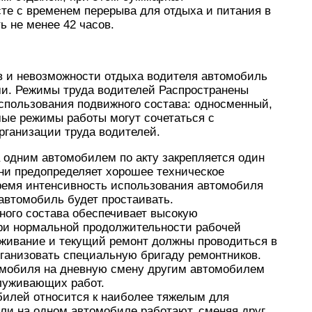
те с временем перерыва для отдыха и питания в
 не менее 42 часов.
в и невозможности отдыха водителя автомобиль
и. Режимы труда водителей Распространены
пользования подвижного состава: односменный,
ые режимы работы могут сочетаться с
ганизации труда водителей.
 одним автомобилем по акту закрепляется один
ени предопределяет хорошее техническое
время интенсивность использования автомобиля
 автомобиль будет простаивать.
ого состава обеспечивает высокую
при нормальной продолжительности рабочей
уживание и текущий ремонт должны проводиться в
рганизовать специальную бригаду ремонтников.
мобиля на дневную смену другим автомобилем
луживающих работ.
илей относится к наиболее тяжелым для
сли на одном автомобиле работают, сменяя друг