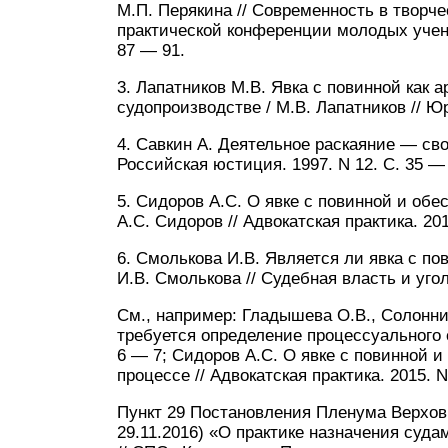
М.П. Перякина // Современность в творч
практической конференции молодых учен
87 — 91.
3. Лапатников М.В. Явка с повинной как 
судопроизводстве / М.В. Лапатников // Юри
4. Савкин А. Деятельное раскаяние — своб
Российская юстиция. 1997. N 12. С. 35 —
5. Сидоров А.С. О явке с повинной и обе
А.С. Сидоров // Адвокатская практика. 201
6. Смолькова И.В. Является ли явка с п
И.В. Смолькова // Судебная власть и угол
См., например: Гладышева О.В., Солонни
требуется определение процессуального с
6 — 7; Сидоров А.С. О явке с повинной и
процессе // Адвокатская практика. 2015. N
Пункт 29 Постановления Пленума Верховно
29.11.2016) «О практике назначения суд