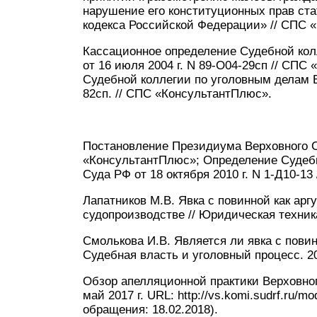
нарушение его конституционных прав ста
кодекса Российской Федерации» // СПС 
Кассационное определение Судебной кол
от 16 июля 2004 г. N 89-О04-29сп // СП
Судебной коллегии по уголовным делам В
82сп. // СПС «КонсультантПлюс».
Постановление Президиума Верховного Су
«КонсультантПлюс»; Определение Судебн
Суда РФ от 18 октября 2010 г. N 1-Д10-1
Лапатников М.В. Явка с повинной как арг
судопроизводстве // Юридическая техника. 
Смолькова И.В. Является ли явка с пови
Судебная власть и уголовный процесс. 20
Обзор апелляционной практики Верховно
май 2017 г. URL: http://vs.komi.sudrf.ru
обращения: 18.02.2018).