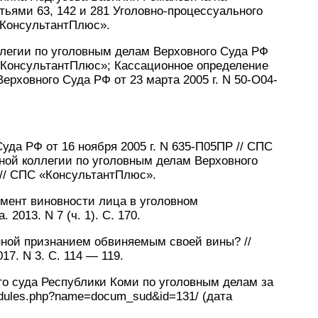
тьями 63, 142 и 281 Уголовно-процессуального
«КонсультантПлюс».
легии по уголовным делам Верховного Суда РФ
С «КонсультантПлюс»; Кассационное определение
ерховного Суда РФ от 23 марта 2005 г. N 50-О04-
да РФ от 16 ноября 2005 г. N 635-П05ПР // СПС
ой коллегии по уголовным делам Верховного
3 // СПС «КонсультантПлюс».
умент виновности лица в уголовном
2013. N 7 (ч. 1). С. 170.
нной признанием обвиняемым своей вины? //
17. N 3. С. 114 — 119.
го суда Республики Коми по уголовным делам за
/modules.php?name=docum_sud&id=131/ (дата