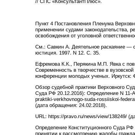
// СПС «КонсультантПлюс».
Пункт 4 Постановления Пленума Верховно
применении судами законодательства, р
освобождения от уголовной ответственно
См.: Савкин А. Деятельное раскаяние — с
юстиция. 1997. N 12. С. 35.
Ефремова К.К., Перякина М.П. Явка с пов
Современность в творчестве в вузовско
конференции молодых ученых. Иркутск: 
Обзор судебной практики Верховного Суд
Суда РФ 20.12.2016): Определение N 11-АП
praktiki-verkhovnogo-suda-rossiiskoi-federa
(дата обращения: 24.02.2018).
URL: https://pravo.ru/news/view/138249/ (
Определение Конституционного Суда РФ от
принятии к рассмотрению жалобы гражда