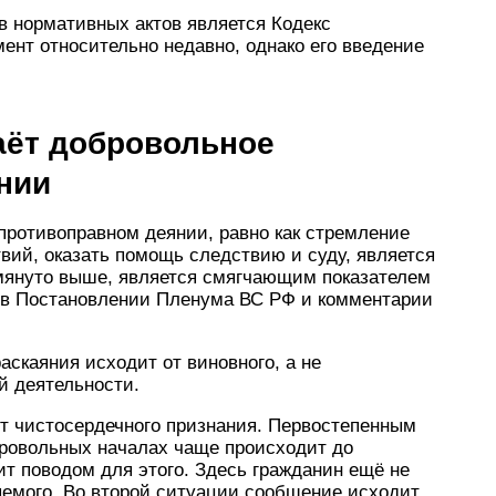
в нормативных актов является Кодекс
мент относительно недавно, однако его введение
аёт добровольное
нии
противоправном деянии, равно как стремление
вий, оказать помощь следствию и суду, является
омянуто выше, является смягчающим показателем
я в Постановлении Пленума ВС РФ и комментарии
аскаяния исходит от виновного, а не
й деятельности.
от чистосердечного признания. Первостепенным
бровольных началах чаще происходит до
т поводом для этого. Здесь гражданин ещё не
яемого. Во второй ситуации сообщение исходит