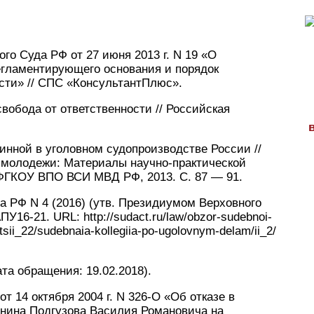
го Суда РФ от 27 июня 2013 г. N 19 «О
егламентирующего основания и порядок
сти» // СПС «КонсультантПлюс».
вобода от ответственности // Российская
инной в уголовном судопроизводстве России //
й молодежи: Материалы научно-практической
ФГКОУ ВПО ВСИ МВД РФ, 2013. С. 87 — 91.
а РФ N 4 (2016) (утв. Президиумом Верховного
У16-21. URL: http://sudact.ru/law/obzor-sudebnoi-
tsii_22/sudebnaia-kollegiia-po-ugolovnym-delam/ii_2/
дата обращения: 19.02.2018).
 14 октября 2004 г. N 326-О «Об отказе в
нина Подгузова Василия Романовича на