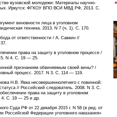
естве вузовской молодежи: Материалы научно-
ых. Иркутск: ФГКОУ ВПО ВСИ МВД РФ, 2013. С.
аргумент виновности лица в уголовном
дическая техника. 2013. N 7 (ч. 1). С. 170.
ода от ответственности / А. Савкин //
 37.
спечении права на защиту в уголовном процессе /
5. N 4. С. 19 — 25.
овинной признанием обвиняемым своей вины? /
овный процесс. 2017. N 3. С. 114 — 119.
кова Н.В. Явка несовершеннолетнего с повинной:
татуса // Российский следователь. 2008. N 3. С.
 обеспечении права на защиту в уголовном
 4. С. 19 — 25 и др.
го Суда РФ от 22 декабря 2015 г. N 58 (в ред. от
ами Российской Федерации уголовного наказания»