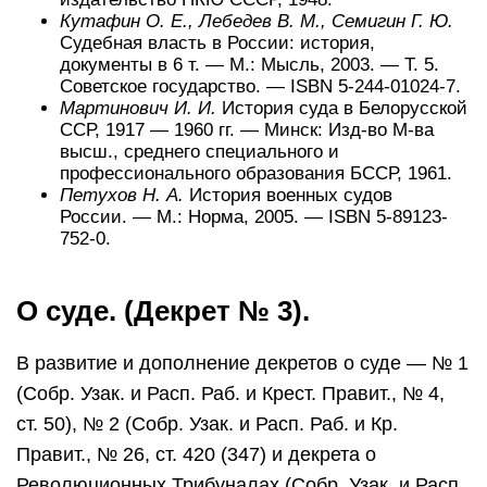
Кутафин О. Е., Лебедев В. М., Семигин Г. Ю.
Судебная власть в России: история,
документы в 6 т. —
М.
: Мысль, 2003. — Т. 5.
Советское государство. — ISBN 5-244-01024-7.
Мартинович И. И.
История суда в Белорусской
ССР, 1917 — 1960 гг. — Минск: Изд-во М-ва
высш., среднего специального и
профессионального образования БССР, 1961.
Петухов Н. А.
История военных судов
России. —
М.
: Норма, 2005. — ISBN 5-89123-
752-0.
О суде. (Декрет № 3).
В развитие и дополнение декретов о суде — № 1
(Собр. Узак. и Расп. Раб. и Крест. Правит., № 4,
ст. 50), № 2 (Собр. Узак. и Расп. Раб. и Кр.
Правит., № 26, ст. 420 (347) и декрета о
Революционных Трибуналах (Собр. Узак. и Расп.