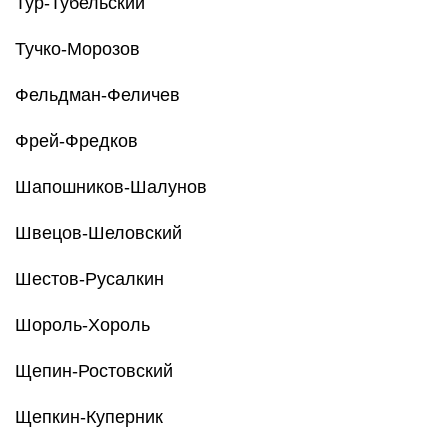
Тур-Тубельский
Тучко-Морозов
Фельдман-Феличев
Фрей-Фредков
Шапошников-Шалунов
Швецов-Шеловский
Шестов-Русалкин
Шороль-Хороль
Щепин-Ростовский
Щепкин-Куперник