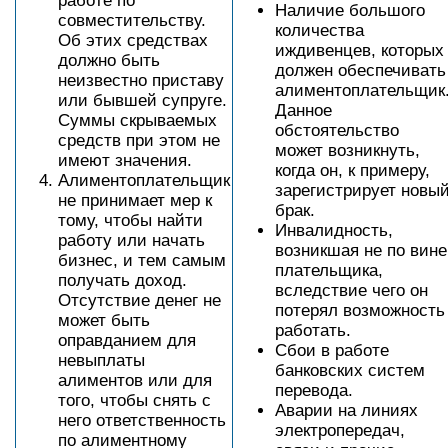
работе по
Наличие большого
совместительству.
количества
Об этих средствах
иждивенцев, которых
должно быть
должен обеспечивать
неизвестно приставу
алиментоплательщик
или бывшей супруге.
Данное
Суммы скрываемых
обстоятельство
средств при этом не
может возникнуть,
имеют значения.
когда он, к примеру,
Алиментоплательщик
зарегистрирует новы
не принимает мер к
брак.
тому, чтобы найти
Инвалидность,
работу или начать
возникшая не по вине
бизнес, и тем самым
плательщика,
получать доход.
вследствие чего он
Отсутствие денег не
потерял возможность
может быть
работать.
оправданием для
Сбои в работе
невыплаты
банковских систем
алиментов или для
перевода.
того, чтобы снять с
Аварии на линиях
него ответственность
электропередач,
по алиментному