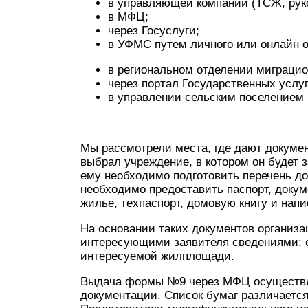
в управляющей компании (ТСЖ, руко
в МФЦ;
через Госуслуги;
в УФМС путем личного или онлайн 
в региональном отделении миграци
через портал Государственных услуг
в управлении сельским поселением 
Мы рассмотрели места, где дают документ
выбрал учреждение, в котором он будет 
ему необходимо подготовить перечень до
необходимо предоставить паспорт, доку
жилье, техпаспорт, домовую книгу и напи
На основании таких документов организ
интересующими заявителя сведениями: с
интересуемой жилплощади.
Выдача формы №9 через МФЦ осуществля
документации. Список бумаг различается