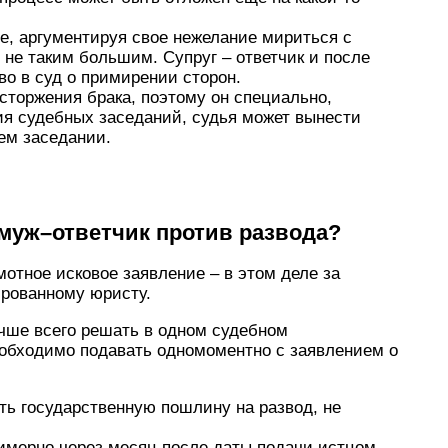
де, аргументируя свое нежелание мириться с
 не таким большим. Супруг – ответчик и после
во в суд о примирении сторон.
асторжения брака, поэтому он специально,
я судебных заседаний, судья может вынести
ем заседании.
 муж–ответчик против развода?
мотное исковое заявление – в этом деле за
рованному юристу.
чше всего решать в одном судебном
обходимо подавать одномоментно с заявлением о
ь государственную пошлину на развод, не
имерно через месяц после даты подачи истцом