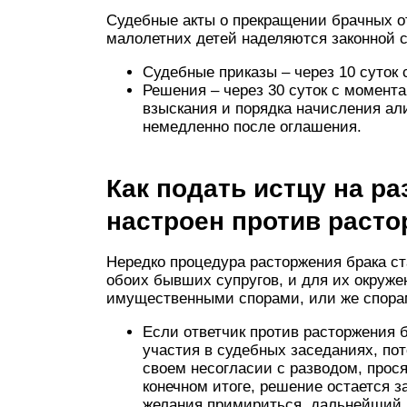
Судебные акты о прекращении брачных о
малолетних детей наделяются законной 
Судебные приказы – через 10 суток 
Решения – через 30 суток с момент
взыскания и порядка начисления ал
немедленно после оглашения.
Как подать истцу на ра
настроен против расто
Нередко процедура расторжения брака ст
обоих бывших супругов, и для их окруже
имущественными спорами, или же спорам
Если ответчик против расторжения б
участия в судебных заседаниях, пот
своем несогласии с разводом, прося
конечном итоге, решение остается з
желания примириться, дальнейший п