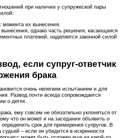
тношений при наличии у супружеской пары
силой:
с момента их вынесения.
а вынесения, однако часть решения, касающаяся
иментных платежей, наделяется законной силой
звод, если супруг-ответчик
ржения брака
ановится очень нелегким испытанием и для
ния. Развод почти всегда сопровождается
и о детях.
рака, ему совсем не обязательно уклоняться от
ому что он может и на заседании объявить о
 определить срок для примирения супругов. В
а судьей – если он убедится в искренности
роцесс может быть отложен еще на какой-то