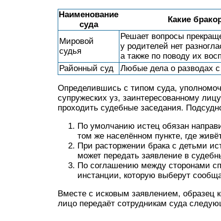
Наименование
Какие брако
суда
Решает вопросы прекраще
Мировой
у родителей нет разногл
судья
а также по поводу их вос
Районный суд
Любые дела о разводах с
Определившись с типом суда, уполномоч
супружеских уз, заинтересованному лицу
проходить судебные заседания. Подсуд
По умолчанию истец обязан направи
том же населённом пункте, где живёт
При расторжении брака с детьми ист
может передать заявление в судебн
По соглашению между сторонами сп
инстанции, которую выберут сообща
Вместе с исковым заявлением, образец к
лицо передаёт сотрудникам суда следую