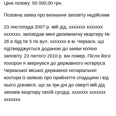
Ціна позову: 50 000,00 грн.
Позовна заява про визнання заповіту недійсним
23 листопада 2007 р. мій дід, ххххххх ххххххх
ххххххх, заповідав мені двокімнатну квартиру №
26 в буд № 5 по вул. ххххххх в м. Черкаси, що
підтверджується доданою до заяви копією
заповіту. 23 лютого 2010 р. він помер. Після його
похорон я звернувся до державного нотаріуса
Черкаської міської державної нотаріальної
контори із заявою про прийняття спадщини і від
нього дізнався, що за три дні до смерті мій дід
заповів квартиру своїй сусідці, ххххххх ххххххх
ххххххх.