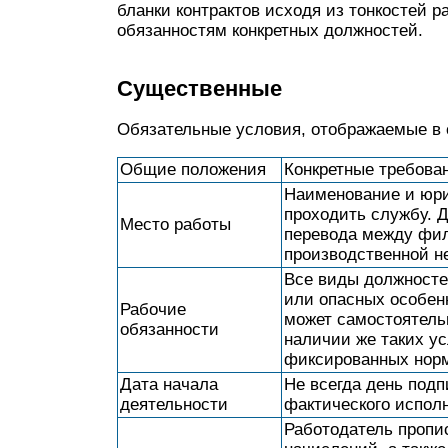
бланки контрактов исходя из тонкостей 
обязанностям конкретных должностей.
Существенные
Обязательные условия, отображаемые в 
Общие положения
Конкретные требова
Наименование и юри
проходить службу. 
Место работы
перевода между фил
производственной н
Все виды должносте
или опасных особенн
Рабочие
может самостоятель
обязанности
наличии же таких ус
фиксированных нор
Дата начала
Не всегда день подп
деятельности
фактического испол
Работодатель пропи