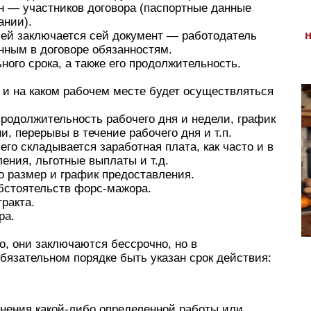
н — участников договора (паспортные данные
ании).
елей заключается сей документ — работодатель
анным в договоре обязанностям.
ого срока, а также его продолжительность.
ях и на каком рабочем месте будет осуществляться
 продолжительность рабочего дня и недели, график
, перерывы в течение рабочего дня и т.п.
его складывается заработная плата, как часто и в
ения, льготные выплаты и т.д.
о размер и график предоставления.
бстоятельств форс-мажора.
ракта.
ра.
ло, они заключаются бессрочно, но в
бязательном порядке быть указан срок действия:
нения какой-либо определенной работы или