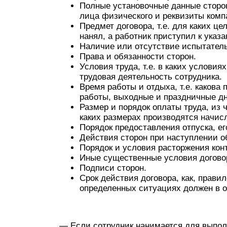
Полные установочные данные сторо
лица физического и реквизиты комп
Предмет договора, т.е. для каких ц
нанял, а работник приступил к указ
Наличие или отсутствие испытательн
Права и обязанности сторон.
Условия труда, т.е. в каких услови
трудовая деятельность сотрудника.
Время работы и отдыха, т.е. какова
работы, выходные и праздничные дни
Размер и порядок оплаты труда, из ч
каких размерах производятся начисл
Порядок предоставления отпуска, ег
Действия сторон при наступлении о
Порядок и условия расторжения конт
Иные существенные условия догово
Подписи сторон.
Срок действия договора, как, прави
определенных ситуациях должен в о
— Если сотрудник нанимается для выпол