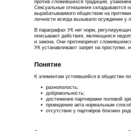
против сложившихся традиций, узаконенн
Сексуальные отношения складываются на 
вырабатываемого обществом на протяжен
личности всегда вызывало осуждение у 
В параграфах
УК
нет норм, регулирующи
описывают действия, являющиеся недопу
и закона. Они противоречат сложившим
УК
устанавливают запрет на проступки, 
Понятие
К элементам устоявшейся в обществе по
разнополость;
добровольность;
достижение партнерами половой зре
проведение акта нормальным спосо
отсутствие у партнёров близких род