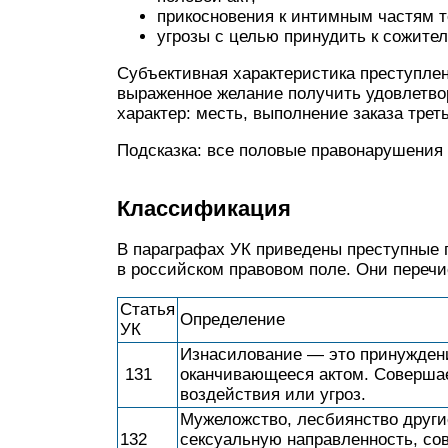
прикосновения к интимным частям т
угрозы с целью принудить к сожител
Субъективная характеристика преступле
выраженное желание получить удовлетво
характер: месть, выполнение заказа трет
Подсказка: все половые правонарушени
Классификация
В параграфах
УК
приведены преступные 
в российском правовом поле. Они перечи
Статья
Определение
УК
Изнасилование — это принуждени
131
оканчивающееся актом. Соверша
воздействия или угроз.
Мужеложство, лесбиянство друг
132
сексуальную направленность, с