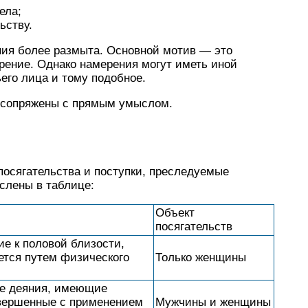
ела;
ьству.
ния более размыта. Основной мотив — это
рение. Однако намерения могут иметь иной
ьего лица и тому подобное.
я сопряжены с прямым умыслом.
посягательства и поступки, преследуемые
слены в таблице:
Объект
посягательств
е к половой близости,
ется путем физического
Только женщины
ие деяния, имеющие
овершенные с применением
Мужчины и женщины