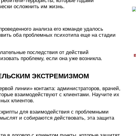
требители-террористы, которые годами
чески осложнить им жизнь.
 проведенного анализа его команде удалось
явить оба проблемных психотипа еще на стадии
елательные последствия от действий
изовать проблему, если она уже возникла.
ТЕЛЬСКИМ ЭКСТРЕМИЗМОМ
ервой линии» контакта: администраторов, врачей,
оторые взаимодействуют с клиентами. Научите их
ных клиентов.
 скрипты для взаимодействия с проблемными
 мыслят и собираются действовать, эта защита
те в договор с клиентом пункты, которые защитят