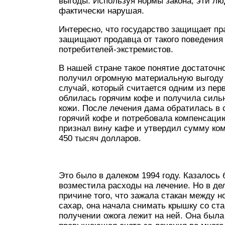
выгоды. Используя нормы закона, эти лю
фактически нарушая.
Интересно, что государство защищает пр
защищают продавца от такого поведения 
потребителей-экстремистов.
В нашей стране такое понятие достаточн
получил огромную материальную выгоду 
случай, который считается одним из перв
облилась горячим кофе и получила силь
кожи. После лечения дама обратилась в 
горячий кофе и потребовала компенсаци
признал вину кафе и утвердил сумму ко
450 тысяч долларов.
Это было в далеком 1994 году. Казалось 
возместила расходы на лечение. Но в де
причине того, что зажала стакан между н
сахар, она начала снимать крышку со ста
получении ожога лежит на ней. Она была