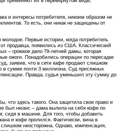
ди применяют их в перевернутом виде,
ава и интересы потребителя, никоим образом не
клиентов. То есть, они никак не защищены от
о молодое. Первые истории, когда потребитель
от продавца, появились из США. Классический
ых – громкое дело 79-летней дамы, которая
ные ожоги. Понадобились операции по пересадке
суд, заявив, что в сети кафе продают слишком
ю в сумме почти 3 миллиона. Суд присяжных
мпенсации. Правда, судья уменьшил эту сумму до
бы, что здесь такого. Она защитила свое право и
ле был нюанс – дама вылила на себя кофе по
ог, сидя в машине. Для того, чтобы добавить
кана и кофе пролился. Фактически, вина в
 слишком неосторожна. Однако, компенсация,