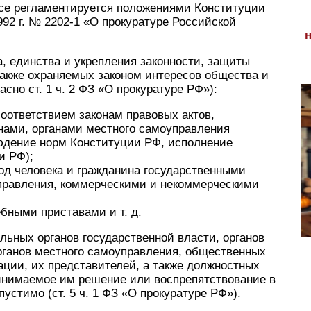
ссе регламентируется положениями Конституции
92 г. № 2202-1 «О прокуратуре Российской
а, единства и укрепления законности, защиты
 также охраняемых законом интересов общества и
сно ст. 1 ч. 2 ФЗ «О прокуратуре РФ»):
соответствием законам правовых актов,
нами, органами местного самоуправления
юдение норм Конституции РФ, исполнение
и РФ);
од человека и гражданина государственными
управления, коммерческими и некоммерческими
бными приставами и т. д.
ьных органов государственной власти, органов
рганов местного самоуправления, общественных
ции, их представителей, а также должностных
ринимаемое им решение или воспрепятствование в
устимо (ст. 5 ч. 1 ФЗ «О прокуратуре РФ»).