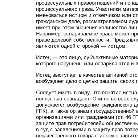
процессуальных правоотношений и попад
процессуального права. Участники мате
именоваться истцом и ответчиком или ст
гражданском деле, рассматриваемом судо
имеет при этом значения количество лиц
Например, оспариваемое право может пр
праве долевой собственности. Предъявля
являются одной стороной — истцом.
Истец — это лицо, субъективные матери
которого нарушены или оспариваются и в
Истец выступает в качестве активной сто
возбуждает дело с целью защиты своих п
Следует иметь в виду, что понятие истца
полностью совпадают. Они не во всех сл
допускается возбуждение гражданского де
ГПК), а также органами государственной
организациями или гражданами (ст. 46 ГП
защите прав потребителей» общественн
в суд с заявлениями в защиту прав потр
некачественного товара с иском о защит