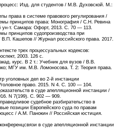
роцесс: Изд. для студентов / М.В. Духовской. М.:
пы права в системе правового регулирования /
лемы принципов права: Монография / С.Н. Ревина
 ун-т. Самара: Офорт, 2013. С. 70 — 113.
емы принципов судопроизводства при
В.П. Кашепов // Журнал российского права. 2017.
нтексте трех процессуальных кодексов:
спект, 2003. 126 с.
ад. курс. В 2 т.: Учебник для вузов / В.В.
ко; МГУ им. М.В. Ломоносова. Т. 2: Теория права.
тр уголовных дел во 2-й инстанции
головное право. 2015. N 4. С. 100 — 104.
оказательств в суде апелляционной инстанции /
16. N 7(199). С. 902 — 909.
справедливое судебное разбирательство в
вые позиции Европейского суда по правам
оцесс / А.М. Панокин // Российская юстиция.
оконференцсвязи в суде апелляционной инстанции