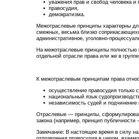
уважения прав и свобод человека и 
правосудия,
демократизма.
Межотраслевые принципы характерны для
смежных, весьма близко соприкасающихс
административное, уголовно-процессуаль
На межотраслевые принципы полностью 
отдельной отрасли права или же в групп
К межотраслевым принципам права относ
осуществление правосудия только с
национальный язык судопроизводст
независимость судей и подчинение и
Отраслевые — принципы, сформулирован
закона (например, принцип публичности 
Замечание: В настоящее время в силу н
отправления правосудия в целом, взаимо