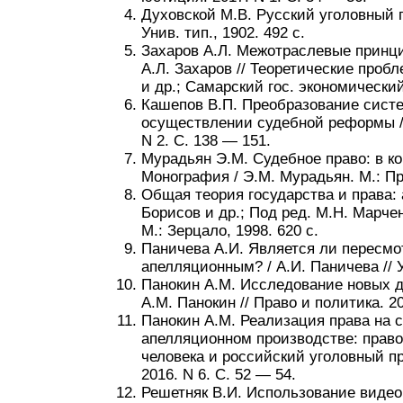
Духовской М.В. Русский уголовный п
Унив. тип., 1902. 492 с.
Захаров А.Л. Межотраслевые принци
А.Л. Захаров // Теоретические проб
и др.; Самарский гос. экономический
Кашепов В.П. Преобразование сист
осуществлении судебной реформы / 
N 2. С. 138 — 151.
Мурадьян Э.М. Судебное право: в ко
Монография / Э.М. Мурадьян. М.: Про
Общая теория государства и права: ак
Борисов и др.; Под ред. М.Н. Марчен
М.: Зерцало, 1998. 620 с.
Паничева А.И. Является ли пересмо
апелляционным? / А.И. Паничева // У
Панокин А.М. Исследование новых д
А.М. Панокин // Право и политика. 20
Панокин А.М. Реализация права на 
апелляционном производстве: право
человека и российский уголовный пр
2016. N 6. С. 52 — 54.
Решетняк В.И. Использование виде