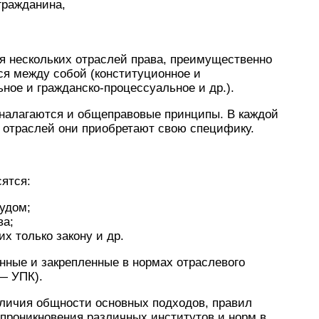
гражданина,
 нескольких отраслей права, преимущественно
я между собой (конституционное и
ное и гражданско-процессуальное и др.).
налагаются и общеправовые принципы. В каждой
е отраслей они приобретают свою специфику.
ятся:
удом;
ва;
х только закону и др.
ные и закрепленные в нормах отраслевого
— УПК).
аличия общности основных подходов, правил
проникновения различных институтов и норм в