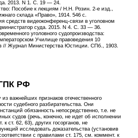
а. 2013. N 1. С. 19 — 24.
во: Пособие к лекциям / Н.Н. Розин. 2-е изд.,
жнаго склада «Право», 1914. 546 с.
ия средств видеоконференц-связи в уголовном
дминистратор суда. 2015. N 4. С. 33 — 36.
овременного уголовного судопроизводства:
Императорском Училище правоведения 10
ов // Журнал Министерства Юстиции. СПб., 1903.
 ГПК РФ
у из важнейших признаков отечественного
ости судебного разбирательства. Они
нстанций обязанность непосредственно, т.е. не
ных судов (речь, конечно, не идет об исполнении
к ст. 62, 63), других госорганов, не
функций исследовать доказательства (установив
оответствии с правилами ст. 175, см. коммент. к