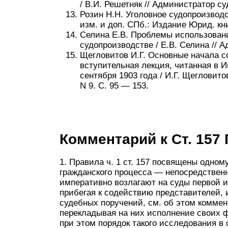
/ В.И. Решетняк // Администратор суд
Розин Н.Н. Уголовное судопроизводст
изм. и доп. СПб.: Издание Юрид. кни
Селина Е.В. Проблемы использован
судопроизводстве / Е.В. Селина // А
Щегловитов И.Г. Основные начала с
вступительная лекция, читанная в 
сентября 1903 года / И.Г. Щегловит
N 9. С. 95 — 153.
Комментарий к Ст. 157
1. Правила ч. 1 ст. 157 посвящены одном
гражданского процесса — непосредственн
императивно возлагают на суды первой и
прибегая к содействию представителей, и
судебных поручений, см. об этом коммент. 
перекладывая на них исполнение своих 
при этом порядок такого исследования в с