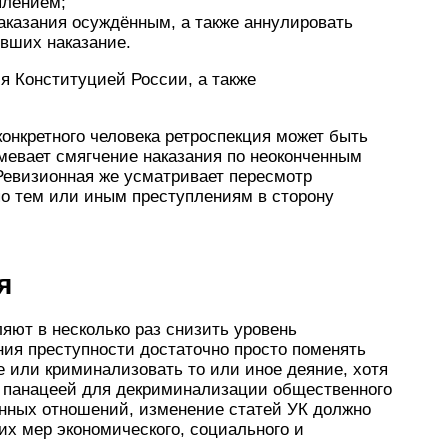
плением;
аказания осуждённым, а также аннулировать
вших наказание.
я Конституцией России, а также
конкретного человека ретроспекция может быть
мевает смягчение наказания по неоконченным
Ревизионная же усматривает пересмотр
по тем или иным преступлениям в сторону
я
яют в несколько раз снизить уровень
ния преступности достаточно просто поменять
е или криминализовать то или иное деяние, хотя
ся панацеей для декриминализации общественного
нных отношений, изменение статей УК должно
х мер экономического, социального и