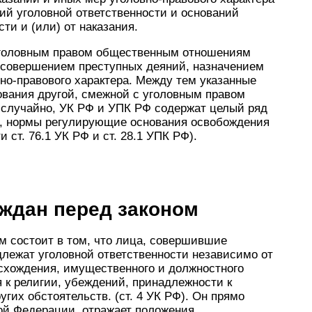
ий уголовной ответственности и оснований
ти и (или) от наказания.
 уголовным правом общественным отношениям
с совершением преступных деяний, назначением
но-правового характера. Между тем указанные
вания другой, смежной с уголовным правом
е случайно, УК РФ и УПК РФ содержат целый ряд
р, нормы регулирующие основания освобождения
и ст. 76.1 УК РФ и ст. 28.1 УПК РФ).
аждан перед законом
м состоит в том, что лица, совершившие
длежат уголовной ответственности независимо от
исхождения, имущественного и должностного
 к религии, убеждений, принадлежности к
гих обстоятельств. (ст. 4 УК РФ). Он прямо
кой Федерации, отражает положения