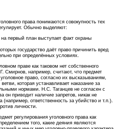
оловного права понимаются совокупность тех
егулирует. Обычно выделяют:
 на первый план выступает факт охраны
которых государство даёт право причинить вред
тельно при определённых условиях.
оловном праве как таковом нет собственного
 Г. Смирнов, например, считают, что предмет
 уголовное право, согласно их высказываниям,
ветви, которая устанавливает наказание за
альными нормами. Н.С. Таганцев не согласен с
ва он приводит наличие запретов, никак не
(например, ответственность за убийство и т.п.).
ротив личности.
едмет регулирования уголовного права как
пределением того, какие деяния являются
азаний и иных мер уголовно-правового характера