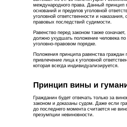
международного права. Данный принцип 
оснований и пределов уголовной ответст
уголовной ответственности и наказа­ния,
правовых послед­ствий судимости.
Равенство перед законом также означает,
должно ухудшать положение чело­века п
уголовно-право­вом порядке.
Положения принципа равенства граждан п
привлечение лица к уголовной ответст­вен
которая всегда индивидуализируется.
Принцип вины и гуман
Гражданин будет отвечать только за вин
законом и доказаны судом. Даже если гр
до последнего момента считается не вино
презумпции невиновности.