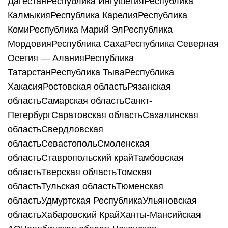
ДагестанРеспублика ИнгушетияРеспублика
КалмыкияРеспублика КарелияРеспублика
КомиРеспублика Марий ЭлРеспублика
МордовияРеспублика СахаРеспублика Северная
Осетия — АланияРеспублика
ТатарстанРеспублика ТываРеспублика
ХакасияРостовская областьРязанская
областьСамарская областьСанкт-
ПетербургСаратовская областьСахалинская
областьСвердловская
областьСевастопольСмоленская
областьСтавропольский крайТамбовская
областьТверская областьТомская
областьТульская областьТюменская
областьУдмуртская РеспубликаУльяновская
областьХабаровский КрайХанты-Мансийская