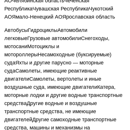
АОЧелябинская областьЧеченская
РеспубликаЧувашская РеспубликаЧукотский
АОЯмало-Ненецкий АОЯрославская область
АвтобусыГидроциклыАвтомобили
легковыеГрузовые автомобилиСнегоходы,
мотосаниМотоциклы и
мотороллерыНесамоходные (буксируемые)
судаЯхты и другие парусно — моторные
судаСамолеты, имеющие реактивные
двигателиСамолеты, вертолеты и иные
воздушные суда, имеющие двигателиКатера,
моторные лодки и другие водные транспортные
средстваДругие водные и воздушные
транспортные средства, не имеющие
двигателейДругие самоходные транспортные
средства, машины и механизмы на