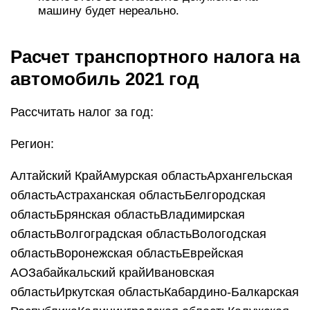
машину будет нереально.
Расчет транспортного налога на
автомобиль 2021 год
Рассчитать налог за год:
Регион:
Алтайский КрайАмурская областьАрхангельская
областьАстраханская областьБелгородская
областьБрянская областьВладимирская
областьВолгоградская областьВологодская
областьВоронежская областьЕврейская
АОЗабайкальский крайИвановская
областьИркутская областьКабардино-Балкарская