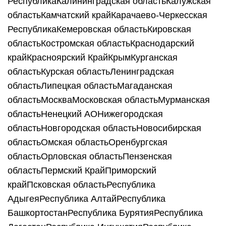
РеспубликаКалининградская областьКалужская
областьКамчатский крайКарачаево-Черкесская
РеспубликаКемеровская областьКировская
областьКостромская областьКраснодарский
крайКрасноярский КрайКрымКурганская
областьКурская областьЛенинградская
областьЛипецкая областьМагаданская
областьМоскваМосковская областьМурманская
областьНенецкий АОНижегородская
областьНовгородская областьНовосибирская
областьОмская областьОренбургская
областьОрловская областьПензенская
областьПермский КрайПриморский
крайПсковская областьРеспублика
АдыгеяРеспублика АлтайРеспублика
БашкортостанРеспублика БурятияРеспублика