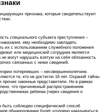
знаки
фицирующих признака, которые свидетельствуют
ствах.
ность специального субъекта преступления –
 наказание, ему необходимо завладеть
ь их с использованием служебного положения
двокат или медицинский сотрудник является
 не могут нарушать взятую на себя обязанность
рочих связанных с ними сведений.
тегории потерпевших – несовершеннолетним.
яются те, кто не достигли 16 лет. Охраной тайны
 прочие законные представители. Но в рамках
влено, что причиненный распространением
родственниках ребенка (через сведения о
н быть соблюден специфический способ
ное обнародование будет уголовно наказываться.