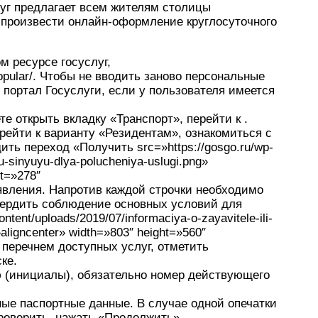
уг предлагает всем жителям столицы
произвести онлайн-оформление круглосуточного
 ресурсе госуслуг,
/popular/. Чтобы не вводить заново персональные
 портал Госуслуги, если у пользователя имеется
е открыть вкладку «Транспорт», перейти к .
ейти к варианту «Резидентам», ознакомиться с
ь переход «Получить src=»https://gosgo.ru/wp-
u-sinyuyu-dlya-polucheniya-uslugi.png»
ht=»278″
вления. Напротив каждой строчки необходимо
вердить соблюдение основных условий для
ntent/uploads/2019/07/informaciya-o-zayavitele-ili-
»aligncenter» width=»803″ height=»560″
перечнем доступных услуг, отметить
ке.
(инициалы), обязательно номер действующего
ые паспортные данные. В случае одной опечатки
проверить, нажать «Продолжить».