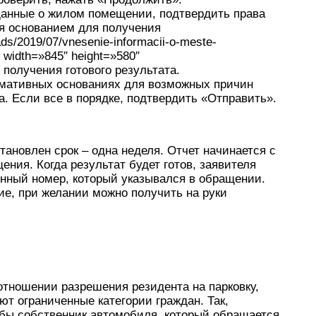
данные о жилом помещении, подтвердить права
ся основанием для получения
ads/2019/07/vnesenie-informacii-o-meste-
» width=»845″ height=»580″
получения готового результата.
мативных основаниях для возможных причин
. Если все в порядке, подтвердить «Отправить».
тановлен срок – одна неделя. Отчет начинается с
ния. Когда результат будет готов, заявителя
нный номер, который указывался в обращении.
ие, при желании можно получить на руки
отношении разрешения резидента на парковку,
т ограниченные категории граждан. Так,
обы собственник автомобиля, который обращается