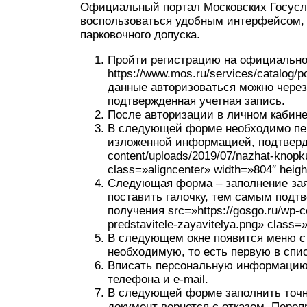
Официальный портал Московских Госусл
воспользоваться удобным интерфейсом, 
парковочного допуска.
Пройти регистрацию на официальном
https://www.mos.ru/services/catalog
данные авторизоваться можно через
подтвержденная учетная запись.
После авторизации в личном кабинет
В следующей форме необходимо пер
изложенной информацией, подтвердит
content/uploads/2019/07/nazhat-knopk
class=»aligncenter» width=»804″ heig
Следующая форма – заполнение зая
поставить галочку, тем самым подт
получения src=»https://gosgo.ru/wp-co
predstavitele-zayavitelya.png» class=
В следующем окне появится меню с 
необходимую, то есть первую в спис
Вписать персональную информацию 
телефона и e-mail.
В следующей форме заполнить точн
документ вернется с отказом. Пере