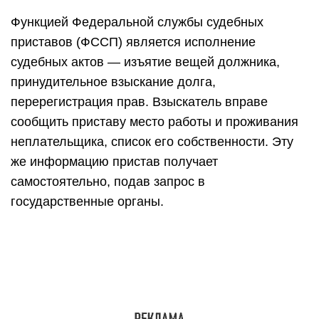
Должник обязан оповещать ФССП о переезде
или о смене работы. Если местонахождение
неплательщика и его имущества неизвестно,
объявляется розыск. Это касается и случаев,
когда человек уклоняется от явки в ФССП.
Согласно закону № 229-ФЗ, розыск объявляют в
соответствии с такими правилами:
Пристав вынес постановление о начале
розыскного режима,
постановление утвердил
руководитель отдела ФССП
.
Когда постановление издано, начинается
комплекс розыскных мероприятий, в числе
которых ограничения для должника: запрет на
выезд в другую страну, лишение водительских
прав, арест и др.
Розыск имущества должника в исполнительном