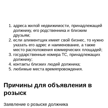
Причины для объявления в
розыск
Заявление о розыске должника
Функцией Федеральной службы судебных
приставов (ФССП) является исполнение
судебных актов — изъятие вещей должника,
принудительное взыскание долга,
перерегистрация прав. Взыскатель вправе
сообщить приставу место работы и проживания
неплательщика, список его собственности. Эту
же информацию пристав получает
самостоятельно, подав запрос в
государственные органы.