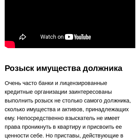
арестуют имущество.
«Вымпел-М» помогает разыскать ценные
ресурсы, которыми располагает заемщик с
целью их последующего изъятия