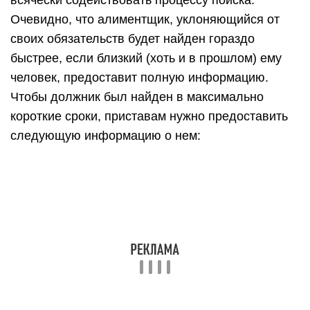
всячески содействовать процессу поиска.
Очевидно, что алиментщик, уклоняющийся от
своих обязательств будет найден гораздо
быстрее, если близкий (хоть и в прошлом) ему
человек, предоставит полную информацию.
Чтобы должник был найден в максимально
короткие сроки, приставам нужно предоставить
следующую информацию о нем:
адреса жилой недвижимости, принадлежащей
должнику, его родственника и близким
друзьям;
если алиментщик имеет свой бизнес, то нужно
указать его адрес и наименование, а также
место расположения коммерческих площадей;
государственные номера ТС, принадлежащих
должнику;
контакты близких людей должника;
любимые места времяпровождения.