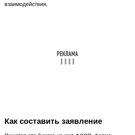
данные о судебном решении.
В теле прошения нужно обозначить проблему,
сроки (дата решения суда, с какого периода нет
выплат и почему), исполнительный лист. В конце
указывается список приложенных к заявлению
документов: копия постановления о начале
производства, копия паспорта взыскателя, копия
решения суда.
Рассматривается этот пакет документов в срок
до трёх дней. Итог рассмотрения – принятие или
отказ.