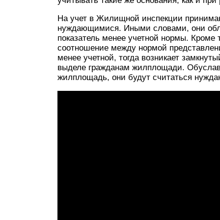
учитывать такие же основания, как и при
На учет в Жилищной инспекции принимаю
нуждающимися. Иными словами, они обл
показатель менее учетной нормы. Кроме 
соотношение между нормой представлени
менее учетной, тогда возникает замкнуты
выделе гражданам жилплощади. Обуславл
жилплощадь, они будут считаться нужд