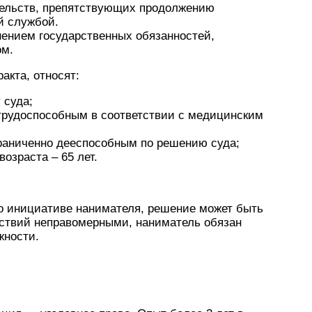
ельств, препятствующих продолжению
й службой.
нением государственных обязанностей,
ом.
акта, относят:
 суда;
трудоспособным в соответствии с медицинским
раниченно дееспособным по решению суда;
озраста – 65 лет.
по инициативе нанимателя, решение может быть
йствий неправомерными, наниматель обязан
жности.