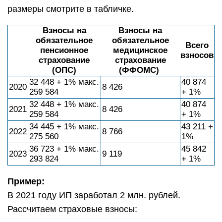
размеры смотрите в табличке.
Взносы на
Взносы на
обязательное
обязательное
Всего
пенсионное
медицинское
взносов
страхование
страхование
(ОПС)
(ФФОМС)
32 448 + 1% макс.
40 874
2020
8 426
259 584
+ 1%
32 448 + 1% макс.
40 874
2021
8 426
259 584
+ 1%
34 445 + 1% макс.
43 211 +
2022
8 766
275 560
1%
36 723 + 1% макс.
45 842
2023
9 119
293 824
+ 1%
Пример:
В 2021 году ИП заработал 2 млн. рублей.
Рассчитаем страховые взносы: