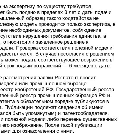
 на экспертизу по существу требуется
ет быть подано в пределах 3 лет с даты подачи
мышленный образец такого ходатайства не
олезную модель проводится только экспертиза, в
ичие необходимых документов, соблюдение
тсутствие нарушения требования единства, а
, относится ли заявленное решение к
одели. Проверка соответствия полезной модели
уществляется. В случае несогласия с решением
ель может подать соответствующее возражение в
й срок подачи возражений — 6 месяцев с даты
е рассмотрения заявки Роспатент вносит
й модели или промышленном образце
реестр изобретений РФ, Государственный реестр
твенный реестр промышленных образцов РФ и
атента в обязательном порядке публикуются в
. Публикации подлежат сведения об имени
азался быть упомянутым) и патентообладателя,
ли полезной модели либо перечень существенных
 его изображение. После такой публикации
тыми для ознакомления с ними.