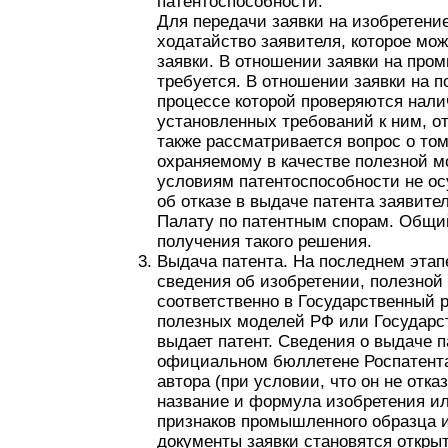
патентоспособности.
Для передачи заявки на изобретение
ходатайство заявителя, которое мож
заявки. В отношении заявки на про
требуется. В отношении заявки на п
процессе которой проверяются нал
установленных требований к ним, о
также рассматривается вопрос о том
охраняемому в качестве полезной м
условиям патентоспособности не ос
об отказе в выдаче патента заявит
Палату по патентным спорам. Общи
получения такого решения.
Выдача патента. На последнем этап
сведения об изобретении, полезно
соответственно в Государственный 
полезных моделей РФ или Государс
выдает патент. Сведения о выдаче п
официальном бюллетене Роспатента
автора (при условии, что он не отк
название и формула изобретения и
признаков промышленного образца и
документы заявки становятся откры