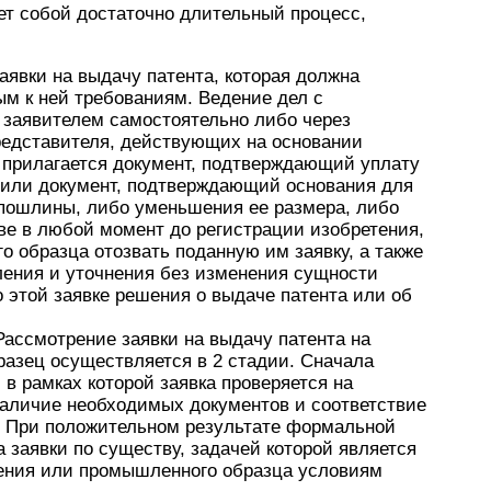
т собой достаточно длительный процесс,
аявки на выдачу патента, которая должна
м к ней требованиям. Ведение дел с
 заявителем самостоятельно либо через
представителя, действующих на основании
о прилагается документ, подтверждающий уплату
 или документ, подтверждающий основания для
 пошлины, либо уменьшения ее размера, либо
аве в любой момент до регистрации изобретения,
 образца отозвать поданную им заявку, а также
ления и уточнения без изменения сущности
 этой заявке решения о выдаче патента или об
Рассмотрение заявки на выдачу патента на
азец осуществляется в 2 стадии. Сначала
в рамках которой заявка проверяется на
наличие необходимых документов и соответствие
 При положительном результате формальной
 заявки по существу, задачей которой является
тения или промышленного образца условиям