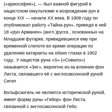
(«ариософия»), — был важной фигурой в
нацистском оккультизме и возрождении рун в
конце XIX — начале XX века. В 1908 году он
опубликовал работу «Тайна рун», приведя в ней
18 «рун Арманен» (англ.)русск., основанных на
Младшем футарке, привидевшихся ему при
временной слепоте во время операции по
удалению катаракты на обоих глазах в 1902
году.. У нацистов руна «S» («Совило»)
называется «Зиг», вероятно из-за влияния фон
Листа, связавшего её с англосаксонской руной
Сигел
Вольфсангель не является исторической руной,
имеет форму руны «Гибор» фон Листа,
связанной с англосаксонской Гебо.