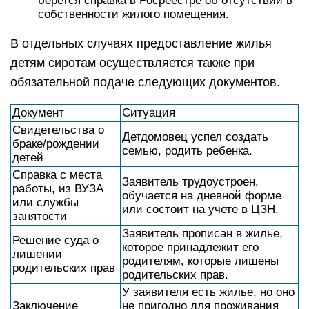
берется справка в Росреестре об отсутствии в
собственности жилого помещения.
В отдельных случаях предоставление жилья
детям сиротам осуществляется также при
обязательной подаче следующих документов.
Документ
Ситуация
Свидетельства о
Детдомовец успел создать
браке/рождении
семью, родить ребенка.
детей
Справка с места
Заявитель трудоустроен,
работы, из ВУЗА
обучается на дневной форме
или службы
или состоит на учете в ЦЗН.
занятости
Заявитель прописан в жилье,
Решение суда о
которое принадлежит его
лишении
родителям, которые лишены
родительских прав
родительских прав.
У заявителя есть жилье, но оно
Заключение
не пригодно для проживания