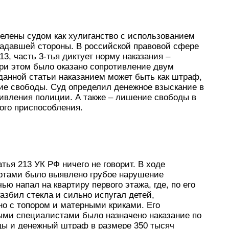
делены судом как хулиганство с использованием
радавшей стороны. В российской правовой сфере
13, часть 3-тья диктует норму наказания –
При этом было оказано сопротивление двум
данной статьи наказанием может быть как штраф,
ие свободы. Суд определил денежное взыскание в
отивления полиции. А также – лишение свободы в
того приспособления.
атья 213 УК РФ ничего не говорит. В ходе
ртами было выявлено грубое нарушение
ью напал на квартиру первого этажа, где, по его
азбил стекла и сильно испугал детей,
но с топором и матерными криками. Его
ыми специалистами было назначено наказание по
оды и денежный штраф в размере 350 тысяч