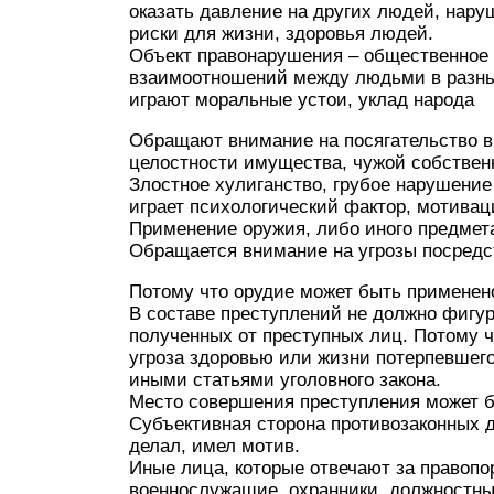
оказать давление на других людей, нару
риски для жизни, здоровья людей.
Объект правонарушения – общественное 
взаимоотношений между людьми в разны
играют моральные устои, уклад народа
Обращают внимание на посягательство в
целостности имущества, чужой собствен
Злостное хулиганство, грубое нарушение
играет психологический фактор, мотиваци
Применение оружия, либо иного предмет
Обращается внимание на угрозы посредс
Потому что орудие может быть применено
В составе преступлений не должно фигу
полученных от преступных лиц. Потому ч
угроза здоровью или жизни потерпевшег
иными статьями уголовного закона.
Место совершения преступления может 
Субъективная сторона противозаконных д
делал, имел мотив.
Иные лица, которые отвечают за правопо
военнослужащие, охранники, должностн