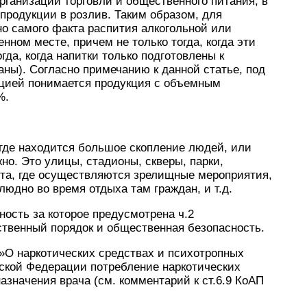
ганизаций торговли и общественного питания, в
продукции в розлив. Таким образом, для
но самого факта распития алкогольной или
ном месте, причем не только тогда, когда эти
гда, когда напитки только подготовлены к
аны). Согласно примечанию к данной статье, под
цией понимается продукция с объемным
%.
где находится большое скопление людей, или
но. Это улицы, стадионы, скверы, парки,
ста, где осуществляются зрелищные мероприятия,
людно во время отдыха там граждан, и т.д.
ность за которое предусмотрена ч.2
твенный порядок и общественная безопасность.
.»О наркотических средствах и психотропных
йской Федерации потребление наркотических
азначения врача (см. комментарий к ст.6.9 КоАП