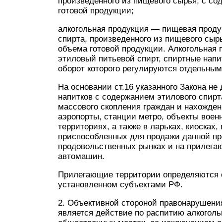
произведенного из пищевого сырья, с со
готовой продукции;
алкогольная продукция — пищевая проду
спирта, произведенного из пищевого сыр
объема готовой продукции. Алкогольная
этиловый питьевой спирт, спиртные напи
оборот которого регулируются отдельны
На основании ст.16 указанного Закона не
напитков с содержанием этилового спирт
массового скопления граждан и нахожден
аэропорты, станции метро, объекты воен
территориях, а также в ларьках, киосках,
приспособленных для продажи данной пр
продовольственных рынках и на прилегающ
автомашин.
Прилегающие территории определяются о
установленном субъектами РФ.
2. Объективной стороной правонарушения
является действие по распитию алкогол