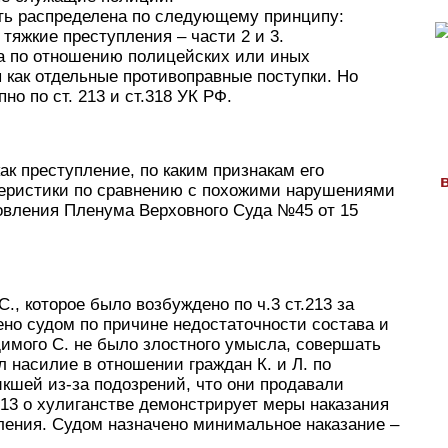
ыть распределена по следующему принципу:
 тяжкие преступления – части 2 и 3.
а по отношению полицейских или иных
 как отдельные противоправные поступки. Но
но по ст. 213 и ст.318 УК РФ.
как преступление, по каким признакам его
теристики по сравнению с похожими нарушениями
новления Пленума Верховного Суда №45 от 15
., которое было возбуждено по ч.3 ст.213 за
но судом по причине недостаточности состава и
имого С. не было злостного умысла, совершать
 насилие в отношении граждан К. и Л. по
кшей из-за подозрений, что они продавали
 213 о хулиганстве демонстрирует меры наказания
ения. Судом назначено минимальное наказание –