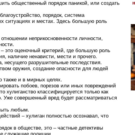
шить общественный порядок паникой, или создать
благоустройство, порядок, система
х ситуациях и местах. Здесь большую роль
 отношении неприкосновенности личности,
ности.
 – это оценочный критерий, где большую роль
я, наличие ненависти, мести и прочего.
а, несущего разрушительные последствия.
твом оружия, создание опасности для людей
 также и в мирных целях.
рировать побоев, порезов или иных повреждений
то хулиганство классифицируется только как
о. Уже совершенный вред будет рассматриваться
быть любым.
ействий – хулиган полностью осознавал, что
рядок в обществе, это – частные детективы
ые служащие полиции.