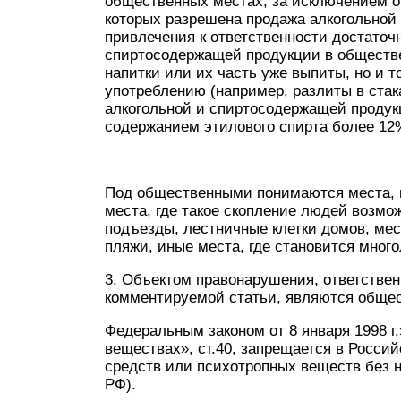
общественных местах, за исключением ор
которых разрешена продажа алкогольной 
привлечения к ответственности достаточ
спиртосодержащей продукции в обществен
напитки или их часть уже выпиты, но и то
употреблению (например, разлиты в стак
алкогольной и спиртосодержащей продук
содержанием этилового спирта более 12
Под общественными понимаются места, 
места, где такое скопление людей возмож
подъезды, лестничные клетки домов, ме
пляжи, иные места, где становится много
3. Объектом правонарушения, ответствен
комментируемой статьи, являются общес
Федеральным законом от 8 января 1998 г
веществах», ст.40, запрещается в Росси
средств или психотропных веществ без н
РФ).