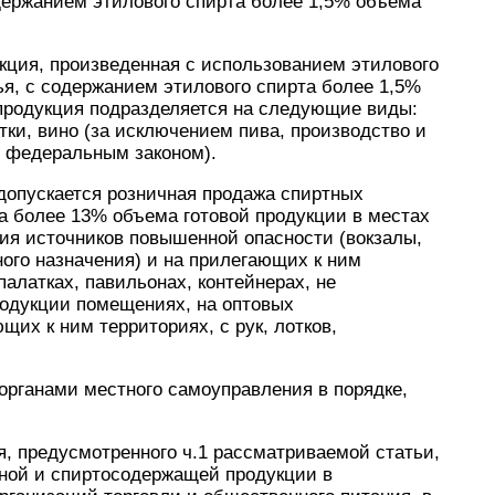
держанием этилового спирта более 1,5% объема
кция, произведенная с использованием этилового
ья, с содержанием этилового спирта более 1,5%
 продукция подразделяется на следующие виды:
тки, вино (за исключением пива, производство и
м федеральным законом).
 допускается розничная продажа спиртных
а более 13% объема готовой продукции в местах
ия источников повышенной опасности (вокзалы,
ного назначения) и на прилегающих к ним
 палатках, павильонах, контейнерах, не
одукции помещениях, на оптовых
их к ним территориях, с рук, лотков,
рганами местного самоуправления в порядке,
, предусмотренного ч.1 рассматриваемой статьи,
ьной и спиртосодержащей продукции в