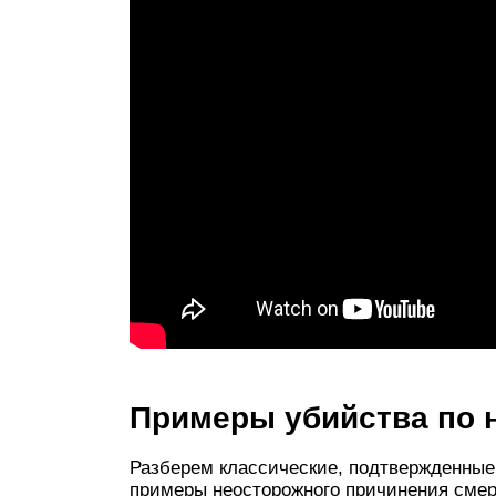
Примеры убийства по 
Разберем классические, подтвержденные
примеры неосторожного причинения сме