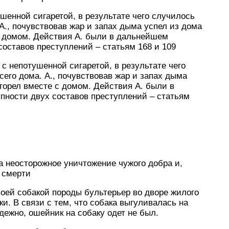
ушенной сигаретой, в результате чего случилось
 А., почувствовав жар и запах дыма успел из дома
с домом. Действия А. были в дальнейшем
оставов преступлений – статьям 168 и 109
 с непотушенной сигаретой, в результате чего
сего дома. А., почувствовав жар и запах дыма
сгорел вместе с домом. Действия А. были в
ности двух составов преступлений – статьям
за неосторожное уничтожение чужого добра и,
 смерти
воей собакой породы бультерьер во дворе жилого
и. В связи с тем, что собака выгуливалась на
дежно, ошейник на собаку одет не был.