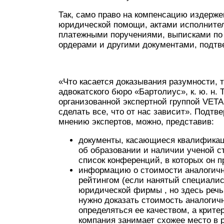
Так, само право на компенсацию издерж
юридической помощи, актами исполнител
платежными поручениями, выписками по 
ордерами и другими документами, подтв
«Что касается доказывания разумности, т
адвокатского бюро «Бартолиус», к. ю. н.
организованной экспертной группой VETA 
сделать все, что от нас зависит». Подтв
мнению экспертов, можно, представив:
документы, касающиеся квалификац
об образовании и наличии ученой ст
список конференций, в которых он пр
информацию о стоимости аналогичн
рейтингом (если нанятый специалист
юридической фирмы , но здесь речь и
нужно доказать стоимость аналогич
определяться ее качеством, а критер
компания занимает схожее место в 