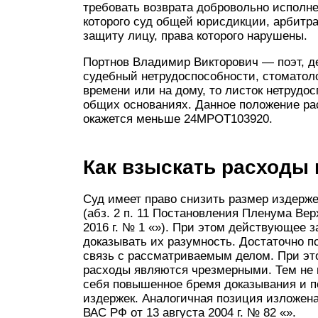
требовать возврата добровольно исполнен
которого суд общей юрисдикции, арбитр
защиту лицу, права которого нарушены.
Портнов Владимир Викторович — поэт, д
судебный нетрудоспособности, стоматоло
времени или на дому, то листок нетрудо
общих основаниях. Данное положение ра
окажется меньше 24МРОТ103920.
Как взыскать расходы
Суд имеет право снизить размер издерж
(абз. 2 п. 11 Постановления Пленума Ве
2016 г. № 1 «»). При этом действующее 
доказывать их разумность. Достаточно п
связь с рассматриваемым делом. При это
расходы являются чрезмерными. Тем не 
себя повышенное бремя доказывания и п
издержек. Аналогичная позиция изложен
ВАС РФ от 13 августа 2004 г. № 82 «».