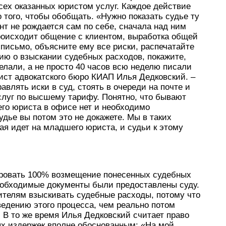
сех оказанных юристом услуг. Каждое действие
 того, чтобы обобщать. «Нужно показать судье ту
ент не рождается сам по себе, сначала над ним
происходит общение с клиентом, выработка общей
письмо, объясните ему все риски, распечатайте
ию о взыскании судебных расходов, покажите,
елали, а не просто 40 часов всю неделю писали
рист адвокатского бюро КИАП Илья Дедковский. –
авлять иски в суд, стоять в очереди на почте и
слуг по высшему тарифу. Понятно, что бывают
его юриста в офисе нет и необходимо
удье вы потом это не докажете. Мы в таких
ая идет на младшего юриста, и судьи к этому
ировать 100% возмещение понесенных судебных
необходимые документы были предоставлены суду.
телям взыскивать судебные расходы, потому что
ведению этого процесса, чем реально потом
. В то же время Илья Дедковский считает право
х издержек вполне обоснованным: «На мой