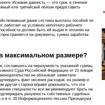
ного. Исковая давность — это срок, в течение
ажный или третейский обязан предоставить
ействовавшая ранее система выплаты пособий по
г, работает на условиях неполного рабочего
способности должен быть ей выдан и оплачен на
спространяется на документы, сумма заработка
 в максимальном размере?
ек, сославшись на неразумность указанной суммы
рховного Суда Российской Федерации от 21 января
законодательство не обязывает заявителя
одтвердить факт несения расходов, их размер и
м другая сторона вправе доказывать, что эти
менее специалисты все же рекомендуют брать на
одтверждать разумность собственных судебных
а и в п. 20 Информационного письма Президиума