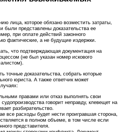
ению лица, которое обязано возместить затраты,
и были представлены доказательства ее
мер, при оплате действий законного
ко фактические, а не будущие издержки.
зать, что подтверждающая документация на
оцессом (не был указан номер искового
иалистом).
ь точные доказательства, собрать которые
ного юриста. А также ответчик может
лучаях:
льными правами или отказ выполнять свои
 судопроизводства говорит неправду, клевещет на
ивает разбирательство.
ае все расходы будет нести проигравшая сторона,
твляется в полном объеме, в том числе если
нного представителя.
ия между сторонами конфликта. Документ