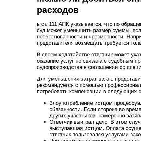
расходов
в ст. 111 АПК указывается, что по обращ
суд может уменьшить размер суммы, есл
необоснованности и чрезмерности. Напри
представителя возмещать требуется толь
В своем ходатайстве ответчик может ука
оказание услуг не связана с судебным пр
судопроизводства в соглашении со спец
Для уменьшения затрат важно представит
рекомендуется с помощью профессиональ
потребовать компенсации в следующих с
Злоупотребление истцом процессуа
обязанности. Если сторона во время
других участников, намеренно затяг
Ответчик выиграл дело. В этом случ
выступавшая истцом. Оплата осущес
ответчик пользовался услугами зако
При достижении мирового соглашен