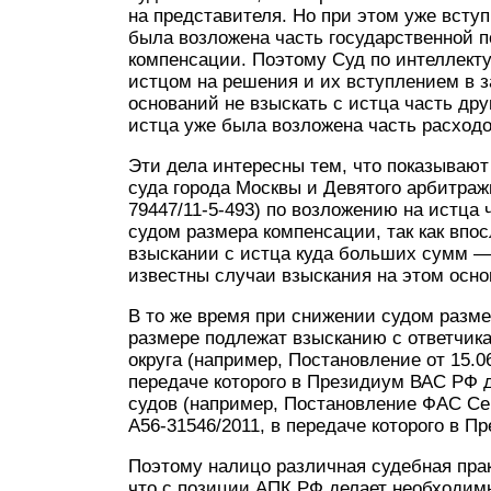
на представителя. Но при этом уже всту
была возложена часть государственной 
компенсации. Поэтому Суд по интеллект
истцом на решения и их вступлением в за
оснований не взыскать с истца часть дру
истца уже была возложена часть расходо
Эти дела интересны тем, что показывают
суда города Москвы и Девятого арбитраж
79447/11-5-493) по возложению на истц
судом размера компенсации, так как впо
взыскании с истца куда больших сумм — 
известны случаи взыскания на этом осн
В то же время при снижении судом разм
размере подлежат взысканию с ответчика,
округа (например, Постановление от 15.06
передаче которого в Президиум ВАС РФ д
судов (например, Постановление ФАС Сев
А56-31546/2011, в передаче которого в П
Поэтому налицо различная судебная прак
что с позиции АПК РФ делает необходи