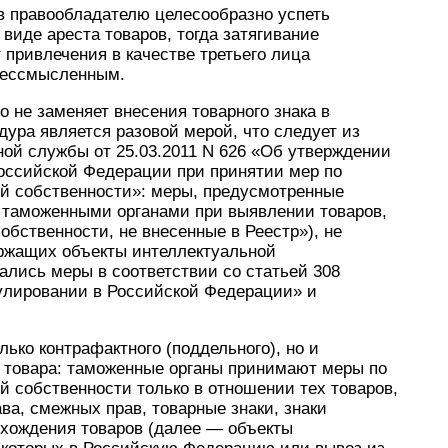
в правообладателю целесообразно успеть
виде ареста товаров, тогда затягивание
т привлечения в качестве третьего лица
 бессмысленным.
io не заменяет внесения товарного знака в
дура является разовой мерой, что следует из
ой службы от 25.03.2011 N 626 «Об утверждении
оссийской Федерации при принятии мер по
ой собственности»: меры, предусмотренные
 таможенными органами при выявлении товаров,
бственности, не внесенные в Реестр»), не
ржащих объекты интеллектуальной
ались меры в соответствии со статьей 308
улировании в Российской Федерации» и
ько контрафактного (поддельного), но и
я товара: таможенные органы принимают меры по
й собственности только в отношении тех товаров,
ва, смежных прав, товарные знаки, знаки
хождения товаров (далее — объекты