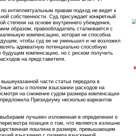
по интеллектуальным правам подход не ведет к
ной собственности. Суд присуждает конкретный
ой степени на основе внутреннего убеждения,
аким образом, правообладатель сталкивается с
аленькую компенсацию, которая не способна
удущем, чтобы суд ее не уменьшил и не возложил
аявлять адекватную потенциально способную
в будущем компенсацию, но с риском получить
расходов на представителя.
 вышеуказанной части статьи передала в
ные акты о полном взыскании расходов на
несмотря на снижение судом размера компенсации
й предложила Президиуму несколько вариантов
о выбираем лучшее» изложенная в определении о
пересмотра позиция о том, что является излишне
ударственная пошлина в размере, превышающем
жащей взысканию с размера взысканной