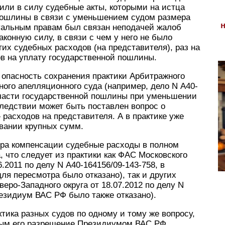
пили в силу судебные акты, которыми на истца
пошлины в связи с уменьшением судом размера
уальным правам был связан неподачей жалоб
конную силу, в связи с чем у него не было
гих судебных расходов (на представителя), раз на
в на уплату государственной пошлины.
 опасность сохранения практики Арбитражного
ного апелляционного суда (например, дело N А40-
а части государственной пошлины при уменьшении
следствии может быть поставлен вопрос о
расходов на представителя. А в практике уже
овании крупных сумм.
ера компенсации судебные расходы в полном
 что следует из практики как ФАС Московского
.2011 по делу N А40-164156/09-143-758, в
ля пересмотра было отказано), так и других
еро-Западного округа от 18.07.2012 по делу N
резидиум ВАС РФ было также отказано).
тика разных судов по одному и тому же вопросу,
мым его разрешение Президиумом ВАС РФ.