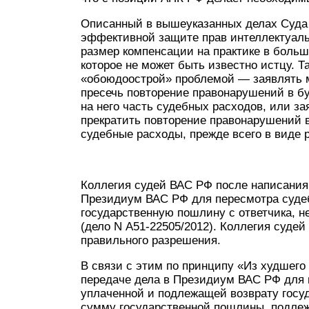
Описанный в вышеуказанных делах Суда 
эффективной защите прав интеллектуаль
размер компенсации на практике в больш
которое не может быть известно истцу. Т
«обоюдоострой» проблемой — заявлять м
пресечь повторение правонарушений в б
на него часть судебных расходов, или з
прекратить повторение правонарушений 
судебные расходы, прежде всего в виде 
Коллегия судей ВАС РФ после написания
Президиум ВАС РФ для пересмотра судеб
государственную пошлину с ответчика, 
(дело N А51-22505/2012). Коллегия суде
правильного разрешения.
В связи с этим по принципу «Из худшег
передаче дела в Президиум ВАС РФ для 
уплаченной и подлежащей возврату гос
сумму государственной пошлины, подле