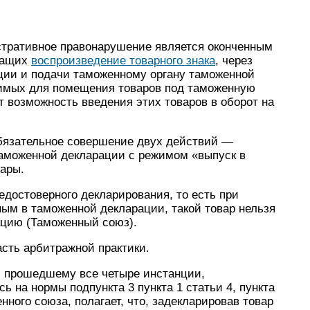
стративное правонарушение является оконченным
жащих
воспроизведение товарного знака
, через
ции и подачи таможенному органу таможенной
димых для помещения товаров под таможенную
т возможность введения этих товаров в оборот на
бязательное совершение двух действий —
таможенной декларации с режимом «выпуск в
вары.
едостоверного декларирования, то есть при
ным в таможенной декларации, такой товар нельзя
ацию (Таможенный союз).
асть арбитражной практики.
2, прошедшему все четыре инстанции,
ь на нормы подпункта 3 пункта 1 статьи 4, пункта
нного союза, полагает, что, задекларировав товар