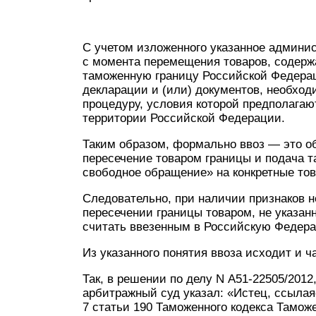
С учетом изложенного указанное админи
с момента перемещения товаров, содер
таможенную границу Российской Федера
декларации и (или) документов, необхо
процедуру, условия которой предполагаю
территории Российской Федерации.
Таким образом, формально ввоз — это о
пересечение товаром границы и подача 
свободное обращение» на конкретные то
Следовательно, при наличии признаков н
пересечении границы товаром, не указан
считать ввезенным в Российскую Федер
Из указанного понятия ввоза исходит и ч
Так, в решении по делу N А51-22505/201
арбитражный суд указал: «Истец, ссылаяс
7 статьи 190 Таможенного кодекса Таможе