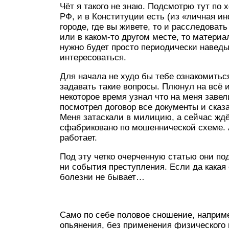
Чёт я такого не знаю. Подсмотрю тут по 
РФ, и в Конституции есть (из «личная и
городе, где вы живете, то и расследовать 
или в каком-то другом месте, то мат
нужно будет просто периодически навед
интересоваться.
Для начала не худо бы тебе ознакомиться 
задавать такие вопросы. Плюнул на всё и
некоторое время узнал что на меня завел
посмотрел договор все документы и сказа
Меня затаскали в милицию, а сейчас ждё
сфабриковано по мошеннической схеме. А
работает.
Под эту четко очерченную статью они под
ни события преступления. Если да какая 
болезни не бывает…
Само по себе половое сношение, наприм
опьянения, без применения физического 