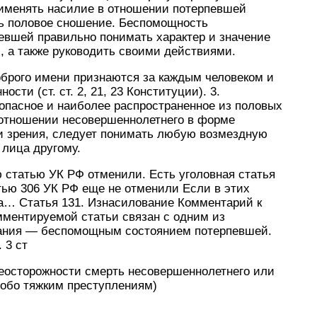
рименять насилие в отношении потерпевшей
ть половое сношение. Беспомощность
евшей правильно понимать характер и значение
 а также руководить своими действиями.
оброго имени признаются за каждым человеком и
сти (ст. ст. 2, 21, 23 Конституции). 3.
пасное и наиболее распространенное из половых
 отношении несовершеннолетнего в форме
ки зрения, следует понимать любую возмездную
 лица другому.
ю статью УК РФ отменили. Есть уголовная статья
тью 306 УК РФ еще не отменили Если в этих
ва… Статья 131. Изнасилование Комментарий к
омментируемой статьи связан с одним из
ания — беспомощным состоянием потерпевшей.
 3 ст
неосторожности смерть несовершеннолетнего или
собо тяжким преступлениям)