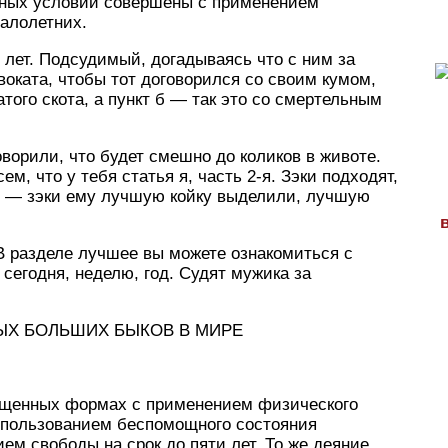
нных условий совершены с применением
алолетних.
 лет. Подсудимый, догадываясь что с ним за
воката, чтобы тот договорился со своим кумом,
того скота, а пункт б — так это со смертельным
говорили, что будет смешно до коликов в животе.
м, что у тебя статья я, часть 2-я. Зэки подходят,
ац — зэки ему лучшую койку выделили, лучшую
В разделе лучшее вы можете ознакомиться с
сегодня, неделю, год. Судят мужика за
ЫХ БОЛЬШИХ БЫКОВ В МИРЕ
ращенных формах с применением физического
использованием беспомощного состояния
ем свободы на срок до пяти лет. То же деяние,