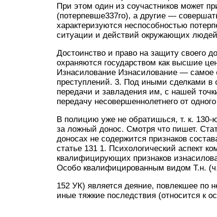
При этом один из соучастников может п
(потерпевше337го), а другие — соверша
характеризуются неспособностью потерп
ситуации и действий окружающих людей,
Достоинство и право на защиту своего д
охраняются государством как высшие ценно
Изнасилование Изнасилование — самое о
преступлений. 3. Под иными сделками в
передачи и завладения им, с нашей точ
передачу несовершеннолетнего от одного
В полицию уже не обратишься, т. к. 130-
за ложный донос. Смотря что пишет. Ста
доносах не содержится признаков соста
статье 131 1. Психологический аспект к
квалифицирующих признаков изнасилов
Особо квалифицированным видом Т.н. (ч.
152 УК) является деяние, повлекшее по 
иные тяжкие последствия (относится к о