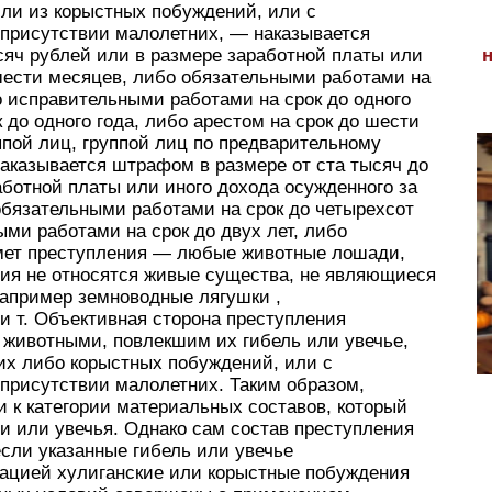
или из корыстных побуждений, или с
 присутствии малолетних, — наказывается
яч рублей или в размере заработной платы или
 шести месяцев, либо обязательными работами на
о исправительными работами на срок до одного
 до одного года, либо арестом на срок до шести
ппой лиц, группой лиц по предварительному
наказывается штрафом в размере от ста тысяч до
аботной платы или иного дохода осужденного за
 обязательными работами на срок до четырехсот
ми работами на срок до двух лет, либо
дмет преступления — любые животные лошади,
ения не относятся живые существа, не являющиеся
пример земноводные лягушки ,
и т. Объективная сторона преступления
 животными, повлекшим их гибель или увечье,
их либо корыстных побуждений, или с
 присутствии малолетних. Таким образом,
 к категории материальных составов, который
и или увечья. Однако сам состав преступления
если указанные гибель или увечье
ацией хулиганские или корыстные побуждения