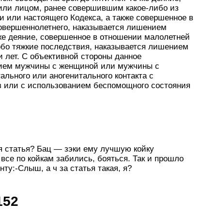
 или лицом, ранее совершившим какое-либо из
 или настоящего Кодекса, а также совершенное в
овершеннолетнего, наказывается лишением
о же деяние, совершенное в отношении малолетней
обо тяжкие последствия, наказывается лишением
и лет. С объективной стороны данное
нием мужчины с женщиной или мужчины с
льного или аногенитального контакта с
з или с использованием беспомощного состояния
кая статья? Бац — зэки ему лучшую койку
се по койкам забились, бояться. Так и прошло
ту:-Слыш, а ч за статья такая, я?
152