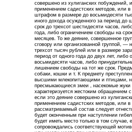
совершено из хулиганских побуждений, 
применением садистских методов, или в
штрафом в размере до восьмидесяти тыс
иного дохода осужденного за период до
срок до трехсот шестидесяти часов, либ
года, либо ограничением свободы на срок
месяцев. То же деяние, совершенное гру
сговору или организованной группой, — 
трехсот тысяч рублей или в размере зар
период от одного года до двух лет, либо
восьмидесяти часов, либо принудительны
лишением свободы на тот же срок. Пре
собаки, кошки и т. К предмету преступл
высшими млекопитающими и птицами, на
пресмыкающиеся змеи , насекомые жуки 
характеризуется жестоким обращением с
если это деяние совершено из хулиганск
применением садистских методов, или в
рассматриваемый состав следует отнести
будет оконченным при наступлении гибел
будет иметь место только в том случае, 
сопровождались соответствующей мотив