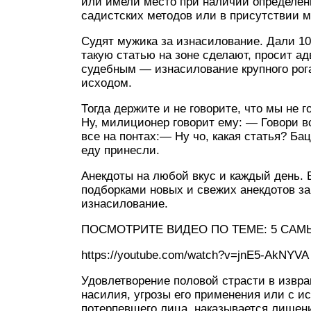
или имели место при наличии определе
садистских методов или в присутствии м
Судят мужика за изнасилование. Дали 10
такую статью на зоне сделают, просит ад
судебным — изнасилование крупного рога
исходом.
Тогда держите и не говорите, что мы не 
Ну, милиционер говорит ему: — Говори все
все на понтах:— Ну чо, какая статья? Б
еду принесли.
Анекдоты на любой вкус и каждый день. 
подборками новых и свежих анекдотов за 
изнасилование.
ПОСМОТРИТЕ ВИДЕО ПО ТЕМЕ: 5 САМ
https://youtube.com/watch?v=jnE5-AkNYVA
Удовлетворение половой страсти в изв
насилия, угрозы его применения или с 
потерпевшего лица, наказывается лишени