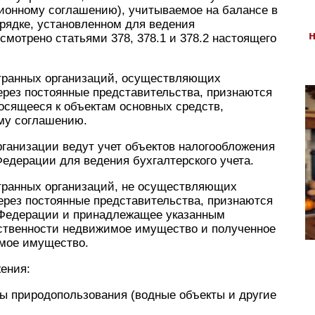
сионному соглашению), учитываемое на балансе в
орядке, установленном для ведения
усмотрено статьями 378, 378.1 и 378.2 настоящего
странных организаций, осуществляющих
ерез постоянные представительства, признаются
сящееся к объектам основных средств,
му соглашению.
ганизации ведут учет объектов налогообложения
Федерации для ведения бухгалтерского учета.
транных организаций, не осуществляющих
ерез постоянные представительства, признаются
 Федерации и принадлежащее указанным
ственности недвижимое имущество и полученное
мое имущество.
ения:
ты природопользования (водные объекты и другие