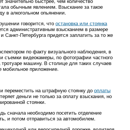
т значительно быстрее, чем количество
стала обычным явлением. Взыскание за такое
зду в алкогольном опьянении.
рушении говорится, что
остановка или стоянка
ается административным взысканием в размере
и Санкт-Петербурга придется заплатить за то же
пектором по факту визуального наблюдения, в
ии съемки видеокамеры, по фотографии частного
 тротуаре машину. В столице для таких случаев
е мобильное приложение.
ь и переместить на штрафную стоянку до
оплаты
теряет деньги не только за оплату взыскания, но
ированной стоянки.
едь сначала необходимо посетить отделение
ть, и потом отправиться за автомобилем.
 пешеходной или велосипедной дорожке, водителя