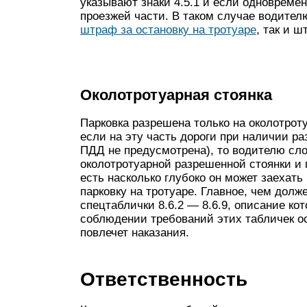
указывают знаки 4.5.1 и если одновреме
проезжей части. В таком случае водите
штраф за остановку на тротуаре
, так и 
Околотротуарная стоянка
Парковка разрешена только на околотроту
если на эту часть дороги при наличии р
ПДД не предусмотрена), то водителю сло
околотротуарной разрешенной стоянки и 
есть насколько глубоко он может заехать
парковку на тротуаре. Главное, чем долж
спецтаблички 8.6.2 — 8.6.9, описание к
соблюдении требований этих табличек ос
повлечет наказания.
Ответственность