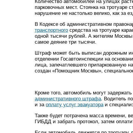
Количество автомобилей на улицах расте
парковочных мест. Стоянка на тротуаре 
нарушение не настолько велико, как за е
В Кодексе об административном правона
транспортного
средства на тротуаре кар
одной тысячи рублей. А жителям Москвы 
самое деяние три тысячи.
Штраф может быть выписан дорожным инс
отделении Госавтоинспекции на основан
лица, запечатлевшего припаркованную на
создан «Помощник Москвы», специально
Кроме того, автомобиль могут задержат
административного штрафа
. Водитель по
и за
оплату услуг эвакуатора
и специализ
Также будет потрачена масса времени, в
ГИБДД и забрать протокол, затем оплати
Если автомобиль движется по тротуару,