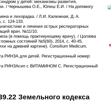
синдром у детей: механизмы развития,
и. / Чернышева О.Е., Юлиш Е.И. / На допомогу
на и лихорадка. / Л.И. Калюжная, Д. А.
 с. 124-133.
диагностики и лечения острых респираторных
чащий врач. №11/10.
неза (в помощь практикующему врачу). / Цогоева
тложных состояний №5(60), 2014, с. 40-45.
хи на древней картине). Consilium Medicum.
та РИНЗА для детей. Регистрационный номер:
ата РИНЗАсип с ВИТАМИНОМ С. Регистрационный
39.22 Земельного кодекса