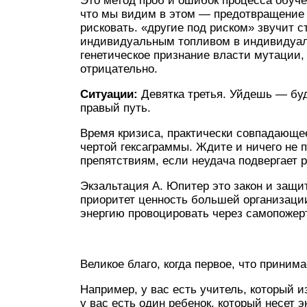
Это метод проб и ошибок процесса обучен
что мы видим в этом — предотвращение п
рисковать. «другие под риском» звучит с
индивидуальным топливом в индивидуаль
генетическое признание власти мутации,
отрицательно.
Ситуации:
Девятка третья. Уйдешь — бу
правый путь.
Время кризиса, практически совпадающее
чертой гексаграммы. Ждите и ничего не 
препятствиям, если неудача подвергает р
Экзальтация А. Юпитер это закон и защи
приоритет ценность большей организаци
энергию провоцировать через самопожер
Великое благо, когда первое, что приним
Например, у вас есть учитель, который и
у вас есть один ребенок, который несет 