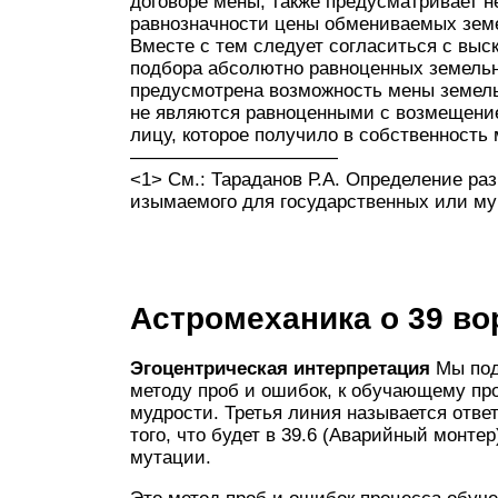
договоре мены, также предусматривает 
равнозначности цены обмениваемых земе
Вместе с тем следует согласиться с вы
подбора абсолютно равноценных земельны
предусмотрена возможность мены земель
не являются равноценными с возмещени
лицу, которое получило в собственность
———————————
<1> См.: Тараданов Р.А. Определение ра
изымаемого для государственных или мун
Астромеханика о 39 во
Эгоцентрическая интерпретация
Мы под
методу проб и ошибок, к обучающему про
мудрости. Третья линия называется ответ
того, что будет в 39.6 (Аварийный монтер
мутации.