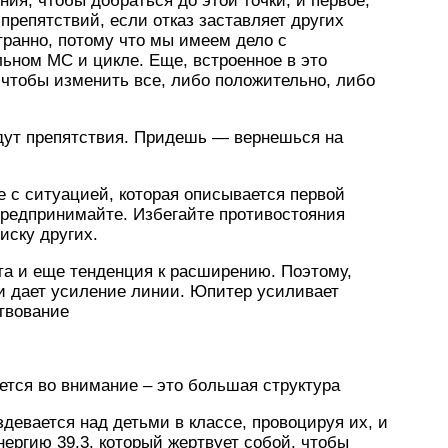
ия, чтобы добраться до этой точки, и первое,
репятствий, если отказ заставляет других
транно, потому что мы имеем дело с
ном МС и цикле. Еще, встроенное в это
 чтобы изменить все, либо положительно, либо
дут препятствия. Придешь — вернешься на
 с ситуацией, которая описывается первой
предпринимайте. Избегайте противостояния
иску других.
та и еще тенденция к расширению. Поэтому,
и дает усиление линии. Юпитер усиливает
твование
ается во внимание – это большая структура
здевается над детьми в классе, провоцируя их, и
энергию 39.3, который жертвует собой, чтобы