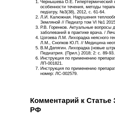
Чернышева О.Е. Гипертермический 
особенности течения, методы терапи
педіатру, №3(38), 2012, с. 61-64.
Л.И. Калюжная. Нарушения теплообме
Земляной // Педиатр том VI №1 2015,
Р.В. Горенков. Актуальные вопросы 
заболеваний в практике врача. / Ле
Цогоева Л.М. Лихорадка неясного ге
Л.М., Снопков Ю.П. // Медицина нео
В.М.Делягин. Лихорадка (новые штри
Педиатрия. (Прил.) 2018; 2: с. 89-93.
Инструкция по применению препара
ЛП-001821.
Инструкция по применению препар
номер: ЛС-002579.
Комментарий к Статье 
РФ