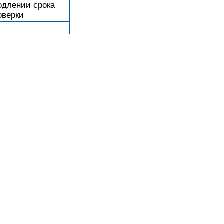
одлении срока
оверки