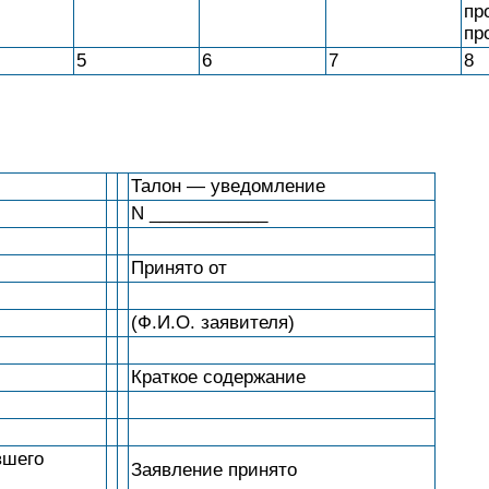
пр
пр
5
6
7
8
Талон — уведомление
N ____________
Принято от
(Ф.И.О. заявителя)
Краткое содержание
вшего
Заявление принято