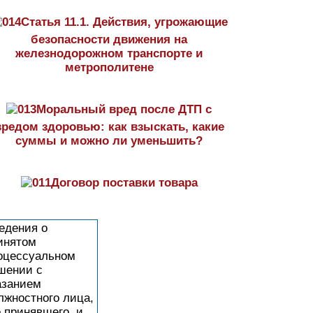
Статья 11.1. Действия, угрожающие
безопасности движения на
железнодорожном транспорте и
метрополитене
Моральный вред после ДТП с
вредом здоровью: как взыскать, какие
суммы и можно ли уменьшить?
Договор поставки товара
едения о
инятом
оцессуальном
шении с
азанием
лжностного лица,
о принявшего, и