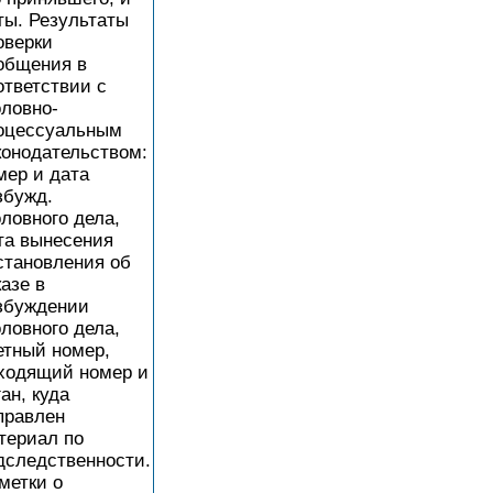
ты. Результаты
оверки
общения в
ответствии с
оловно-
оцессуальным
конодательством:
мер и дата
збужд.
оловного дела,
та вынесения
становления об
казе в
збуждении
оловного дела,
етный номер,
ходящий номер и
ган, куда
правлен
териал по
дследственности.
метки о