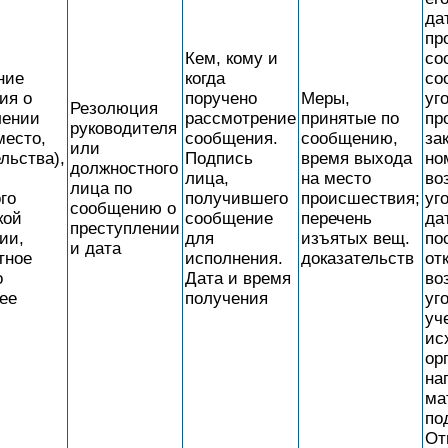
да
пр
Кем, кому и
со
ние
когда
со
ия о
поручено
Меры,
уг
Резолюция
лении
рассмотрение
принятые по
пр
руководителя
место,
сообщения.
сообщению,
за
или
льства),
Подпись
время выхода
но
должностного
лица,
на место
во
лица по
го
получившего
происшествия;
уг
сообщению о
кой
сообщение
перечень
да
преступлении
ии,
для
изъятых вещ.
по
и дата
тное
исполнения.
доказательств
от
о
Дата и время
во
ее
получения
уг
уч
ис
ор
на
ма
по
От