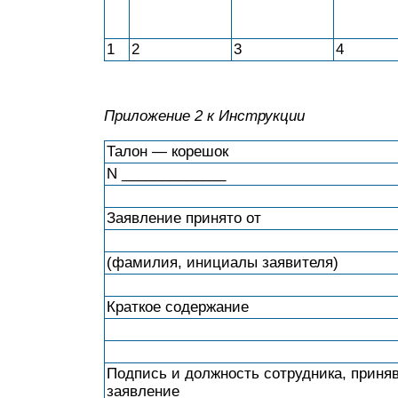
1
2
3
4
Приложение 2
к Инструкции
Талон — корешок
N _____________
Заявление принято от
(фамилия, инициалы заявителя)
Краткое содержание
Подпись и должность сотрудника, приня
заявление