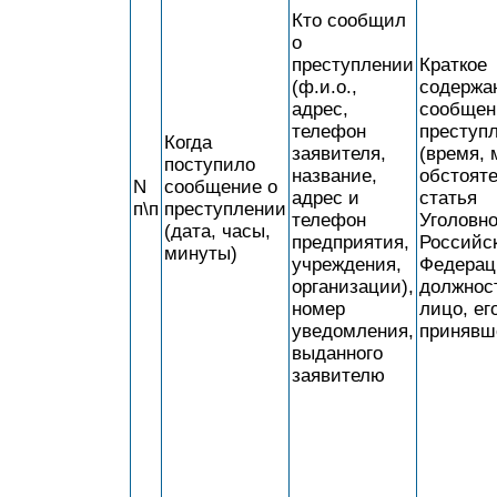
Кто сообщил
о
преступлении
Краткое
(ф.и.о.,
содержа
адрес,
сообщен
телефон
преступ
Когда
заявителя,
(время, 
поступило
название,
обстояте
N
сообщение о
адрес и
статья
п\п
преступлении
телефон
Уголовно
(дата, часы,
предприятия,
Российс
минуты)
учреждения,
Федерац
организации),
должнос
номер
лицо, ег
уведомления,
принявш
выданного
заявителю