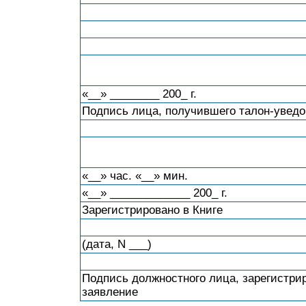
«__» ________ 200_ г.
Подпись лица, получившего талон-увед
«__» час. «__» мин.
«__» _____________ 200_ г.
Зарегистрировано в Книге
(дата, N ___)
Подпись должностного лица, зарегистри
заявление