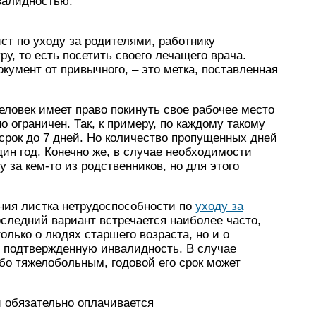
валидностью.
ст по уходу за родителями, работнику
у, то есть посетить своего лечащего врача.
окумент от привычного, – это метка, поставленная
человек имеет право покинуть свое рабочее место
о ограничен. Так, к примеру, по каждому такому
рок до 7 дней. Но количество пропущенных дней
дин год. Конечно же, в случае необходимости
за кем-то из родственников, но для этого
ия листка нетрудоспособности по
уходу за
следний вариант встречается наиболее часто,
только о людях старшего возраста, но и о
 подтвержденную инвалидность. В случае
бо тяжелобольным, годовой его срок может
й обязательно оплачивается