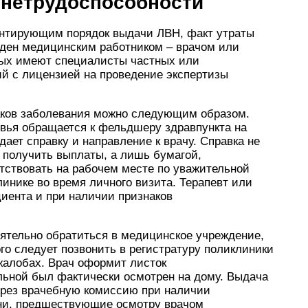
 нетрудоспособности
ентирующим порядок выдачи ЛВН, факт утраты
ден медицинским работником – врачом или
ых имеют специалисты частных или
й с лицензией на проведение экспертизы
аков заболевания можно следующим образом.
вья обращается к фельдшеру здравпункта на
ает справку и направление к врачу. Справка не
 получить выплаты, а лишь бумагой,
тствовать на рабочем месте по уважительной
линике во время личного визита. Терапевт или
иента и при наличии признаков
оятельно обратиться в медицинское учреждение,
го следует позвонить в регистратуру поликлиники
жалобах. Врач оформит листок
ольной был фактически осмотрен на дому. Выдача
рез врачебную комиссию при наличии
дни, предшествующие осмотру врачом