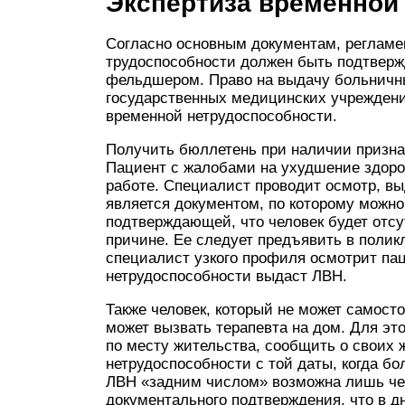
Экспертиза временной
Согласно основным документам, реглам
трудоспособности должен быть подтверж
фельдшером. Право на выдачу больничн
государственных медицинских учреждени
временной нетрудоспособности.
Получить бюллетень при наличии призн
Пациент с жалобами на ухудшение здоро
работе. Специалист проводит осмотр, выд
является документом, по которому можно
подтверждающей, что человек будет отсу
причине. Ее следует предъявить в полик
специалист узкого профиля осмотрит пац
нетрудоспособности выдаст ЛВН.
Также человек, который не может самост
может вызвать терапевта на дом. Для это
по месту жительства, сообщить о своих 
нетрудоспособности с той даты, когда б
ЛВН «задним числом» возможна лишь че
документального подтверждения, что в 