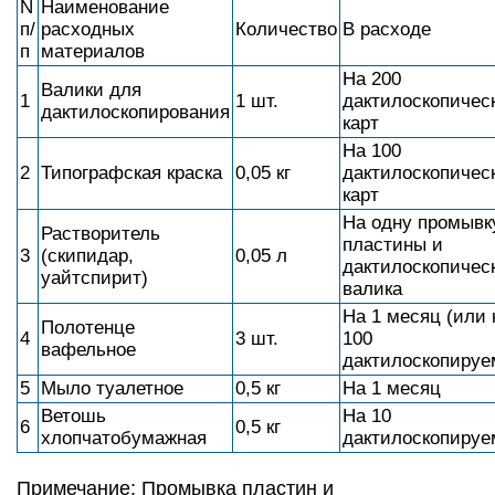
N
Наименование
п/
расходных
Количество
В расходе
п
материалов
На 200
Валики для
1
1 шт.
дактилоскопичес
дактилоскопирования
карт
На 100
2
Типографская краска
0,05 кг
дактилоскопичес
карт
На одну промывк
Растворитель
пластины и
3
(скипидар,
0,05 л
дактилоскопичес
уайтспирит)
валика
На 1 месяц (или 
Полотенце
4
3 шт.
100
вафельное
дактилоскопируе
5
Мыло туалетное
0,5 кг
На 1 месяц
Ветошь
На 10
6
0,5 кг
хлопчатобумажная
дактилоскопиру
Примечание: Промывка пластин и