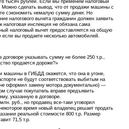
78 тысяч рублей. Если мы применим налоговый
.р. Можно сделать вывод, что от продажи машины с
те сэкономить немалую сумму денег. Но
ние налогового вычета гражданин должен заявить
ак налоговая инспекция не обязана сама
нный налоговый вычет предоставляется на общую
же если вы продаете несколько автомобилей.
в договоре указывать сумму не более 250 т.р.,
дство продается дороже?»
и машины в ГИБДД окажется, что она в угоне,
аспорте не будут соответствовать выбитым на
 не оформил замену мотора документально) —
том случае покупатель вправе предъявить
мму, указанную в договоре.
лн. руб., но продавец все-таки уговорил
я некоторое время новый владелец решает продать
казании реальной стоимости 800 т.р. Размер
вит 71,5 т.р.