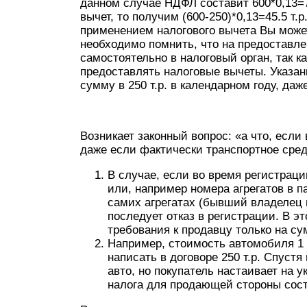
данном случае НДФЛ составит 600*0,13=
вычет, то получим (600-250)*0,13=45.5 т
применением налогового вычета Вы може
необходимо помнить, что на предоставле
самостоятельно в налоговый орган, так к
предоставлять налоговые вычеты. Указа
сумму в 250 т.р. в календарном году, да
Возникает законный вопрос: «а что, если 
даже если фактически транспортное сре
В случае, если во время регистраци
или, например номера агрегатов в п
самих агрегатах (бывший владелец
последует отказ в регистрации. В э
требования к продавцу только на су
Например, стоимость автомобиля 1 м
написать в договоре 250 т.р. Спуст
авто, но покупатель настаивает на у
налога для продающей стороны соста