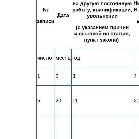
Н
на другую постоянную
и
№
работу, квалификации,
Дата
увольнении
записи
(с указанием причин
и ссылкой на статью,
пункт закона)
число
месяц
год
1
2
3
4
5
20
11
2