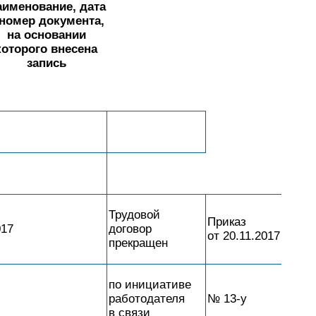
аименование, дата
 номер документа,
на основании
которого внесена
запись
Трудовой
Приказ
017
договор
от 20.11.2017
прекращен
по инициативе
работодателя
№ 13-у
в связи