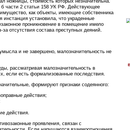
рал ножницы, стоимость которых незначительна.
 б части 2 статьи 158 УК РФ. Действующее
 имущество, как объекты, имеющие собственника
я инстанция установила, что украденные
езаконное проникновение в помещение имело
з-за отсутствия состава преступных деяний.
 умысла и не завершено, малозначительность не
суды, рассматривая малозначительность в
их, если есть формализованные последствия.
начительные, формируют признаки содеянного:
воправные действия;
;
ие действия.
тивозаконные проявления, связан с
ительности. Если нарушаются взаимоотношения