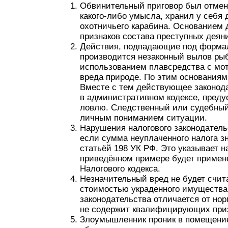
Обвинительный приговор был отменё
какого-либо умысла, хранил у себя 
охотничьего карабина. Основанием 
признаков состава преступных деян
Действия, подпадающие под формаль
производится незаконный вылов рыб
использованием плавсредства с мот
вреда природе. По этим основаниям
Вместе с тем действующее законода
в административном кодексе, преду
ловлю. Следственный или судебный
личным пониманием ситуации.
Нарушения налогового законодатель
если сумма неуплаченного налога 
статьёй 198 УК РФ. Это указывает н
приведённом примере будет примене
Налогового кодекса.
Незначительный вред не будет счит
стоимостью украденного имущества.
законодательства отличается от норм
не содержит квалифицирующих приз
Злоумышленник проник в помещение