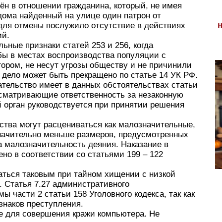
н в отношении гражданина, который, не имея
дома найденный на улице один патрон от
для отмены послужило отсутствие в действиях
ий.
ные признаки статей 253 и 256, когда
ы в местах воспроизводства популяции с
ором, не несут угрозы обществу и не причинили
 дело может быть прекращено по статье 14 УК РФ.
тельство имеет в данных обстоятельствах статьи
сматривающие ответственность за незаконную
 орган руководствуется при принятии решения
ства могут расцениваться как малозначительные,
значительно меньше размеров, предусмотренных
а малозначительность деяния. Наказание в
но в соответствии со статьями 199 – 122
аться таковым при тайном хищении с низкой
 Статья 7.27 административного
ы части 2 статьи 158 Уголовного кодекса, так как
наков преступления.
 для совершения кражи компьютера. Не