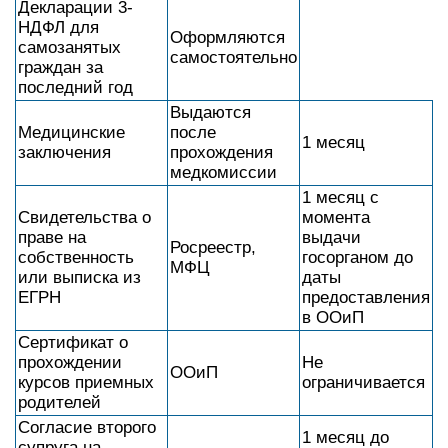
Декларации 3-
НДФЛ для
Оформляются
самозанятых
самостоятельно
граждан за
последний год
Выдаются
Медицинские
после
1 месяц
заключения
прохождения
медкомиссии
1 месяц с
Свидетельства о
момента
праве на
выдачи
Росреестр,
собственность
госорганом до
МФЦ
или выписка из
даты
ЕГРН
предоставления
в ООиП
Сертификат о
прохождении
Не
ООиП
курсов приемных
ограничивается
родителей
Согласие второго
1 месяц до
супруга на