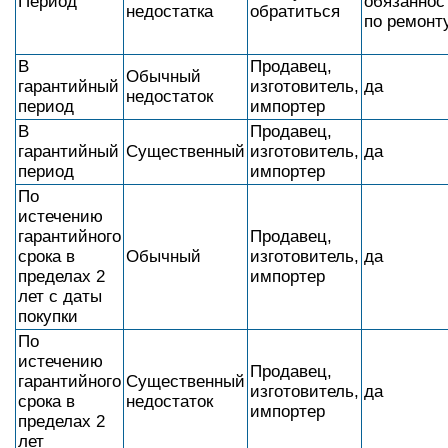
Период
обязаннос
недостатка
обратиться
по ремонт
В
Продавец,
Обычный
гарантийный
изготовитель,
да
недостаток
период
импортер
В
Продавец,
гарантийный
Существенный
изготовитель,
да
период
импортер
По
истечению
гарантийного
Продавец,
срока в
Обычный
изготовитель,
да
пределах 2
импортер
лет с даты
покупки
По
истечению
Продавец,
гарантийного
Существенный
изготовитель,
да
срока в
недостаток
импортер
пределах 2
лет