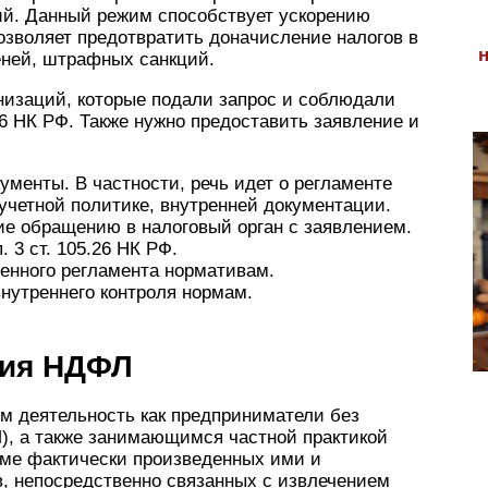
ий. Данный режим способствует ускорению
озволяет предотвратить доначисление налогов в
еней, штрафных санкций.
низаций, которые подали запрос и соблюдали
5.26 НК РФ. Также нужно предоставить заявление и
ументы. В частности, речь идет о регламенте
четной политике, внутренней документации.
е обращению в налоговый орган с заявлением.
 3 ст. 105.26 НК РФ.
енного регламента нормативам.
нутреннего контроля нормам.
ния НДФЛ
 деятельность как предприниматели без
, а также занимающимся частной практикой
мме фактически произведенных ими и
, непосредственно связанных с извлечением