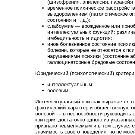
(шизофрения, эпилепсия, паранойя и 
временное психическое расстройст
выздоровлением (патологическое оп
состояния и т. д.);
слабоумие — врожденное или приоб
интеллектуальных функций; различа
имбецильность и идиотия;
иное болезненное состояние психи
болезни, которые не относятся к п
нарушениями психики (состояние аб
галлюцинаторные бредовые состоян
Юридический (психологический) критери
интеллектуальным;
волевым.
Интеллектуальный признак выражается в 
фактический характер и общественную оп
волевой — в неспособности руководить 
критерия достаточно одного из указанных
признано невменяемым и в том случае, 
значимость своего поведения, но не могл