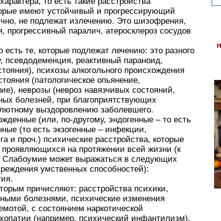
характера, то есть такие расстройства
оторые имеют устойчивый и прогрессирующий
ычно, не подлежат излечению. Это шизофрения,
я, прогрессивный паралич, атеросклероз сосудов
 есть те, которые подлежат лечению: это разного
у, псевдодеменция, реактивный параноид,
тояния), психозы алкогольного происхождения
стояния (патологическое опьянение,
ие), неврозы (невроз навязчивых состояний,
нных болезней, при благоприятствующих
солютному выздоровлению заболевшего.
ожденные (или, по-другому, эндогенные – то есть
ные (то есть экзогенные – инфекции,
га и проч.) психические расстройства, которые
 проявляющихся на протяжении всей жизни (к
). Слабоумие может выражаться в следующих
вреждения умственных способностей):
ия.
оторым причисляют: расстройства психики,
ными болезнями, психические изменения
емотой, с состоянием наркотической
хопатии (например, психический инфантилизм).