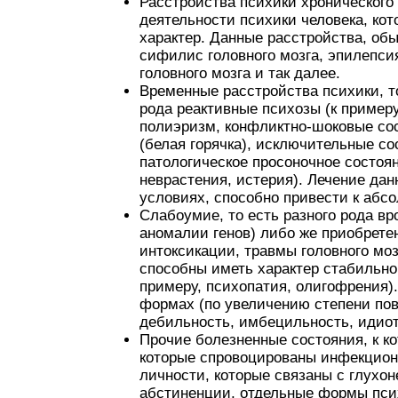
Расстройства психики хронического 
деятельности психики человека, к
характер. Данные расстройства, об
сифилис головного мозга, эпилепси
головного мозга и так далее.
Временные расстройства психики, то
рода реактивные психозы (к пример
полиэризм, конфликтно-шоковые сос
(белая горячка), исключительные со
патологическое просоночное состоян
неврастения, истерия). Лечение да
условиях, способно привести к аб
Слабоумие, то есть разного рода вр
аномалии генов) либо же приобретен
интоксикации, травмы головного моз
способны иметь характер стабильно
примеру, психопатия, олигофрения
формах (по увеличению степени по
дебильность, имбецильность, идиот
Прочие болезненные состояния, к к
которые спровоцированы инфекцион
личности, которые связаны с глухон
абстиненции, отдельные формы пси