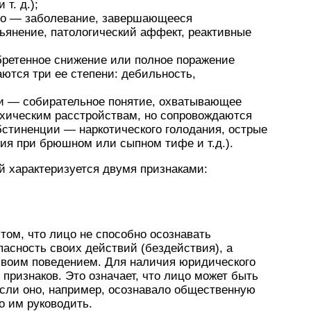
т. д.);
во — заболевание, завершающееся
ьянение, патологический аффект, реактивные
ретенное снижение или полное поражение
ются три ее степени: дебильность,
ки — собирательное понятие, охватывающее
сихическим расстройствам, но сопровождаются
стиненции — наркотического голодания, острые
ия при брюшном или сыпном тифе и т.д.).
й характеризуется двумя признаками:
том, что лицо не способно осознавать
асность своих действий (бездействия), а
своим поведением. Для наличия юридического
 признаков. Это означает, что лицо может быть
если оно, например, осознавало общественную
о им руководить.