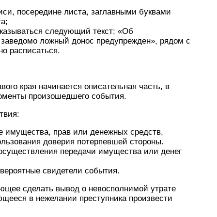
писи, посередине листа, заглавными буквами
а;
 указываться следующий текст: «Об
а заведомо ложный донос предупрежден», рядом с
но расписаться.
авого края начинается описательная часть, в
моменты произошедшего события.
твия:
е имущества, прав или денежных средств,
льзования доверия потерпевшей стороны.
 осуществления передачи имущества или денег
вероятные свидетели события.
ющее сделать вывод о невосполнимой утрате
щееся в нежелании преступника произвести