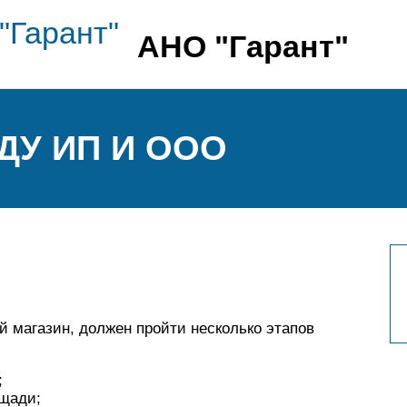
АНО "Гарант"
У ИП И ООО
й магазин, должен пройти несколько этапов
;
ощади;