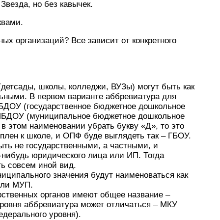
Звезда, но без кавычек.
квами.
ных организаций? Все зависит от конкретного
етсады, школы, колледжи, ВУЗы) могут быть как
ьными. В первом варианте аббревиатура для
ГБДОУ (государственное бюджетное дошкольное
 МБДОУ (муниципальное бюджетное дошкольное
в этом наименовании убрать букву «Д», то это
еплен к школе, и ОПФ буде выглядеть так – ГБОУ.
ть не государственными, а частными, и
-нибудь юридического лица или ИП. Тогда
ь совсем иной вид.
иципального значения будут наименоваться как
или МУП.
рственных органов имеют общее название –
уровня аббревиатура может отличаться – МКУ
едерального уровня).