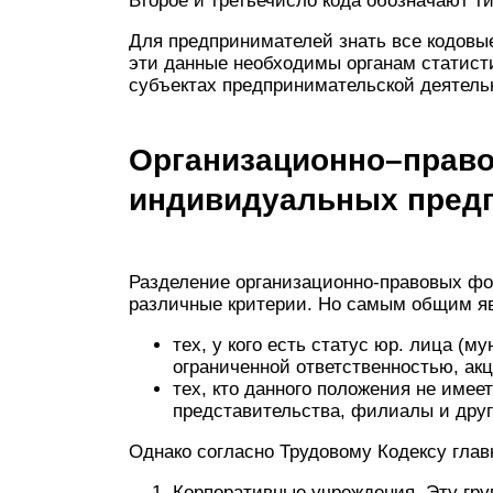
Второе и третьечисло кода обозначают т
Для предпринимателей знать все кодовые
эти данные необходимы органам статис
субъектах предпринимательской деятель
Организационно–прав
индивидуальных пред
Разделение организационно-правовых фо
различные критерии. Но самым общим яв
тех, у кого есть статус юр. лица (
ограниченной ответственностью, ак
тех, кто данного положения не име
представительства, филиалы и друг
Однако согласно Трудовому Кодексу гла
Корпоративные учреждения. Эту гру