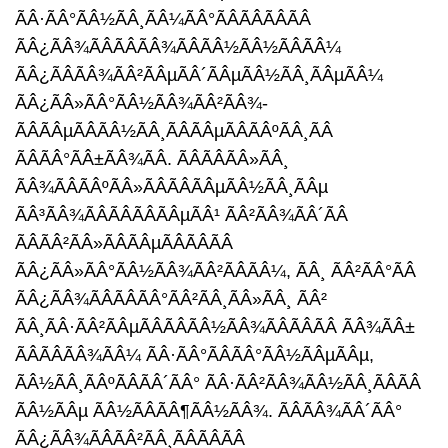
ÃÂ·ÃÂ°ÃÂ½ÃÂ¸ÃÂ¼ÃÂ°ÃÂÃÂÃÂÃÂ
ÃÂ¿ÃÂ¾ÃÂÃÂÃÂ¾ÃÂÃÂ½ÃÂ½ÃÂÃÂ¼
ÃÂ¿ÃÂÃÂ¾ÃÂ²ÃÂµÃÂ´ÃÂµÃÂ½ÃÂ¸ÃÂµÃÂ¼
ÃÂ¿ÃÂ»ÃÂ°ÃÂ½ÃÂ¾ÃÂ²ÃÂ¾-
ÃÂÃÂµÃÂÃÂ½ÃÂ¸ÃÂÃÂµÃÂÃÂºÃÂ¸ÃÂ
ÃÂÃÂ°ÃÂ±ÃÂ¾ÃÂ. ÃÂÃÂÃÂ»ÃÂ¸
ÃÂ¾ÃÂÃÂºÃÂ»ÃÂÃÂÃÂµÃÂ½ÃÂ¸ÃÂµ
ÃÂ³ÃÂ¾ÃÂÃÂÃÂÃÂµÃÂ¹ ÃÂ²ÃÂ¾ÃÂ´ÃÂ
ÃÂÃÂ²ÃÂ»ÃÂÃÂµÃÂÃÂÃÂ
ÃÂ¿ÃÂ»ÃÂ°ÃÂ½ÃÂ¾ÃÂ²ÃÂÃÂ¼, ÃÂ¸ ÃÂ²ÃÂ°ÃÂ
ÃÂ¿ÃÂ¾ÃÂÃÂÃÂ°ÃÂ²ÃÂ¸ÃÂ»ÃÂ¸ ÃÂ²
ÃÂ¸ÃÂ·ÃÂ²ÃÂµÃÂÃÂÃÂ½ÃÂ¾ÃÂÃÂÃÂ ÃÂ¾ÃÂ±
ÃÂÃÂÃÂ¾ÃÂ¼ ÃÂ·ÃÂ°ÃÂÃÂ°ÃÂ½ÃÂµÃÂµ,
ÃÂ½ÃÂ¸ÃÂºÃÂÃÂ´ÃÂ° ÃÂ·ÃÂ²ÃÂ¾ÃÂ½ÃÂ¸ÃÂÃÂ
ÃÂ½ÃÂµ ÃÂ½ÃÂÃÂ¶ÃÂ½ÃÂ¾. ÃÂÃÂ¾ÃÂ´ÃÂ°
ÃÂ¿ÃÂ¾ÃÂÃÂ²ÃÂ¸ÃÂÃÂÃÂ