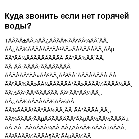
Куда звонить если нет горячей
воды?
ТÃÂÃÂ±ÃÂ¾ÃÂ¿ÃÂÃÂ¾ÃÂ²ÃÂ¾ÃÂ´ÃÂ,
ÃÂ¿ÃÂ¾ÃÂÃÂÃÂ°ÃÂ²ÃÂ»ÃÂÃÂÃÂÃÂ¸ÃÂµ
ÃÂ³ÃÂ¾ÃÂÃÂÃÂÃÂÃÂ ÃÂ²ÃÂ¾ÃÂ´ÃÂ,
ÃÂ·ÃÂ°ÃÂÃÂ°ÃÂÃÂÃÂÃÂ
ÃÂÃÂÃÂ°ÃÂ»ÃÂºÃÂ¸ÃÂ²ÃÂ°ÃÂÃÂÃÂÃÂ ÃÂ
ÃÂºÃÂ¾ÃÂ»ÃÂ¾ÃÂÃÂÃÂ°ÃÂ»ÃÂÃÂ½ÃÂÃÂ¼ÃÂ¸
ÃÂ½ÃÂ°ÃÂ³ÃÂÃÂÃÂ·ÃÂºÃÂ°ÃÂ¼ÃÂ¸,
ÃÂ¿ÃÂ¾ÃÂÃÂÃÂ¾ÃÂ¼ÃÂ
ÃÂ¾ÃÂÃÂ³ÃÂ°ÃÂ½ÃÂ¸ÃÂ·ÃÂ°ÃÂÃÂ¸ÃÂ¸,
ÃÂ¾ÃÂÃÂ²ÃÂµÃÂÃÂÃÂÃÂ²ÃÂµÃÂ½ÃÂ½ÃÂÃÂµ
ÃÂ·ÃÂ° ÃÂÃÂÃÂ¾ÃÂ ÃÂ¿ÃÂÃÂ¾ÃÂÃÂµÃÂÃÂ,
ÃÂ²ÃÂÃÂ½ÃÂÃÂ¶ÃÂ´ÃÂµÃÂ½ÃÂ