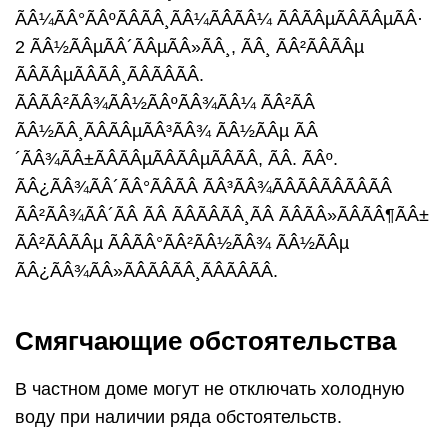
ÃÂ¼ÃÂ°ÃÂºÃÂÃÂ¸ÃÂ¼ÃÂÃÂ¼ ÃÂÃÂµÃÂÃÂµÃÂ·
2 ÃÂ½ÃÂµÃÂ´ÃÂµÃÂ»ÃÂ¸, ÃÂ¸ ÃÂ²ÃÂÃÂµ
ÃÂÃÂµÃÂÃÂ¸ÃÂÃÂÃÂ.
ÃÂÃÂ²ÃÂ¾ÃÂ½ÃÂºÃÂ¾ÃÂ¼ ÃÂ²ÃÂ
ÃÂ½ÃÂ¸ÃÂÃÂµÃÂ³ÃÂ¾ ÃÂ½ÃÂµ ÃÂ
´ÃÂ¾ÃÂ±ÃÂÃÂµÃÂÃÂµÃÂÃÂ, ÃÂ. ÃÂº.
ÃÂ¿ÃÂ¾ÃÂ´ÃÂ°ÃÂÃÂ ÃÂ³ÃÂ¾ÃÂÃÂÃÂÃÂÃÂ
ÃÂ²ÃÂ¾ÃÂ´ÃÂ ÃÂ ÃÂÃÂÃÂ¸ÃÂ ÃÂÃÂ»ÃÂÃÂ¶ÃÂ±
ÃÂ²ÃÂÃÂµ ÃÂÃÂ°ÃÂ²ÃÂ½ÃÂ¾ ÃÂ½ÃÂµ
ÃÂ¿ÃÂ¾ÃÂ»ÃÂÃÂÃÂ¸ÃÂÃÂÃÂ.
Смягчающие обстоятельства
В частном доме могут не отключать холодную
воду при наличии ряда обстоятельств.