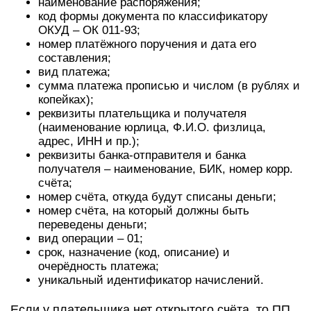
наименование распоряжения;
код формы документа по классификатору
ОКУД – ОК 011-93;
номер платёжного поручения и дата его
составления;
вид платежа;
сумма платежа прописью и числом (в рублях и
копейках);
реквизиты плательщика и получателя
(наименование юрлица, Ф.И.О. физлица,
адрес, ИНН и пр.);
реквизиты банка-отправителя и банка
получателя – наименование, БИК, номер корр.
счёта;
номер счёта, откуда будут списаны деньги;
номер счёта, на который должны быть
переведены деньги;
вид операции – 01;
срок, назначение (код, описание) и
очерёдность платежа;
уникальный идентификатор начислений.
Если у плательщика нет открытого счёта, то ПП