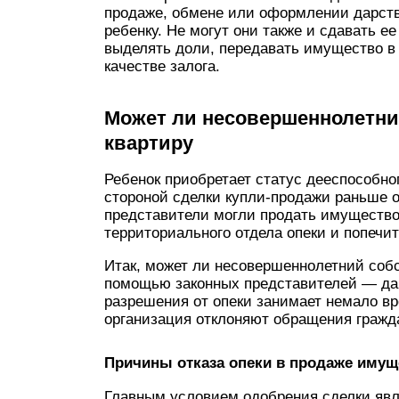
продаже, обмене или оформлении дарст
ребенку. Не могут они также и сдавать е
выделять доли, передавать имущество в
качестве залога.
Может ли несовершеннолетни
квартиру
Ребенок приобретает статус дееспособног
стороной сделки купли-продажи раньше он
представители могли продать имущество
территориального отдела опеки и попечи
Итак, может ли несовершеннолетний собс
помощью законных представителей — да.
разрешения от опеки занимает немало вр
организация отклоняют обращения гражда
Причины отказа опеки в продаже имущ
Главным условием одобрения сделки явл