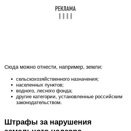
РФ. По ней назначается штраф, размер которого
следующий:
На физических лиц – не более 5 т.р.;
На ответственных лиц – не более 50 т.р.;
На организации – не более 300 т.р.