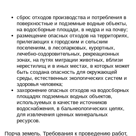
плодородного слоя почвы”. Самовольное снятие
или перемещение плодородного слоя почвы
влечет наложение административного штрафа
на должностных лиц в размере от 2000 до 3000
руб., а на юридических лиц – от 20 000 до 30 000
руб. (ч. 1 ст. 8.6 КоАП РФ).
А.Павелин
Эксперт журнала
“Ревизии и проверки
финансово-хозяйственной
деятельности государственных
(муниципальных) учреждений”