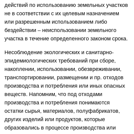
производства и потребления понимаются
остатки сырья, материалов, полуфабрикатов,
других изделий или продуктов, которые
образовались в процессе производства или
потребления, а также товары (продукция),
утратившие потребительские свойства (ст. 1
Федерального закона от 24.06.1998 N 89-ФЗ “Об
отходах производства и потребления”). К
указанным нарушениям, в частности, можно
отнести:
сброс отходов производства и потребления в
поверхностные и подземные водные объекты,
на водосборные площади, в недра и на почву;
размещение опасных отходов на территориях,
прилегающих к городским и сельским
поселениям, в лесопарковых, курортных,
лечебно-оздоровительных, рекреационных