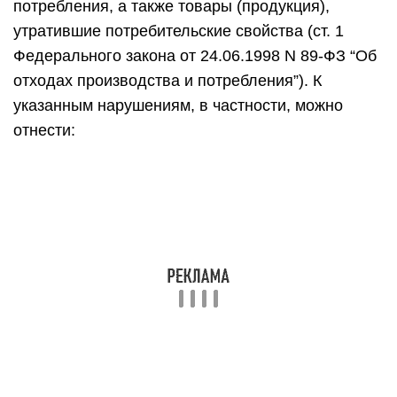
зонах, на путях миграции животных, вблизи
нерестилищ и в иных местах, в которых может
быть создана опасность для окружающей
среды, естественных экологических систем и
здоровья человека;
захоронение опасных отходов на водосборных
площадях подземных водных объектов,
используемых в качестве источников
водоснабжения, в бальнеологических целях,
для извлечения ценных минеральных
ресурсов.
Порча земель. Требования к проведению работ,
связанных с нарушением почвенного покрова и
рекультивацией земель, установлены Приказом
Минприроды России N 525, Роскомзема N 67 от
22.12.1995 “Об утверждении Основных
положений о рекультивации земель, снятии,
сохранении и рациональном использовании