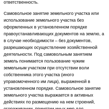
управомоченного им лица), выраженной в
установленном порядке. Самовольное занятие
земельного участка выражается в активных
действиях по размещению на нем строений,
огораживании, принятии иных мер для
воспрепятствования доступу на него законных
собственников (владельцев, арендаторов,
других пользователей) или контролирующих лиц
либо путем посева (посадки)
сельскохозяйственных и иных растений и т.п.
При использовании земельного участка без
оформленных в установленном порядке
правоустанавливающих документов на землю
виновное лицо имеет либо имело некие
правоудостоверяющие или
правоустанавливающие документы, которые не